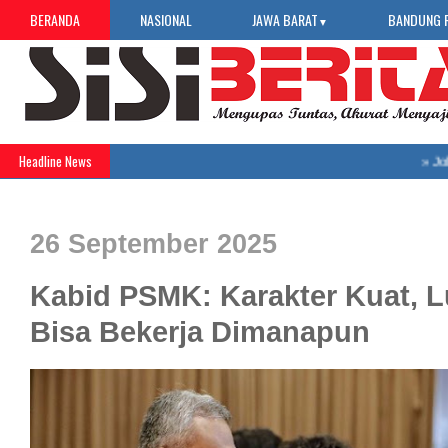
BERANDA
NASIONAL
JAWA BARAT
BANDUNG 
▼
Headline News
»
Job Fa
26 September 2025
Kabid PSMK: Karakter Kuat, 
Bisa Bekerja Dimanapun