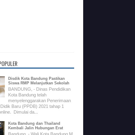
 POPULER
Disdik Kota Bandung Pastikan
Siswa RMP Melanjutkan Sekolah
BANDUNG, - Dinas Pendidikan
Kota Bandung telah
menyelenggarakan Penerimaan
 Didik Baru (PPDB) 2021 tahap 1
nline. Dimulai da...
Kota Bandung dan Thailand
Kembali Jalin Hubungan Erat
Bandung, - Wali Kota Bandung M.