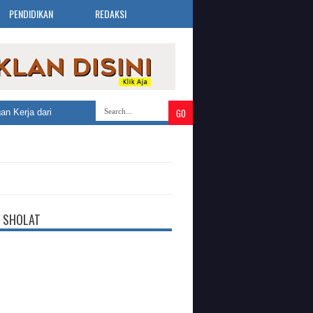
PENDIDIKAN
REDAKSI
rja dari 30 Perusahaan
»
Pemkot Bandung Gandeng Warga Sukseskan Rea
 SHOLAT