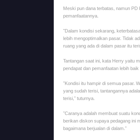
Meski pun dana terbatas, namun PD 
pemanfaatannya.
"Dalam kondisi sekarang, keterbatasa
lebih mengoptimalkan pasar. Tidak ad
ruang yang ada di dalam pasar itu ter
Tantangan saat ini, kata Herry yaitu 
pendapat dan pemanfaatan lebih baik l
"Kondisi itu hampir di semua pasar. W
yang sudah terisi, tantangannya ada
terisi," tuturnya.
"Caranya adalah membuat suatu kond
berikan diskon supaya pedagang ini 
bagaimana berjualan di dalam."