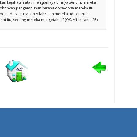
an kejahatan atau mengianiaya dirinya sendiri, mereka
emohonkan pengampunan kerana dosa-dosa mereka itu.
osa-dosa itu selain Allah? Dan mereka tidak terus-
at itu, sedang mereka mengetahui." (QS. Ali-lmran: 135)