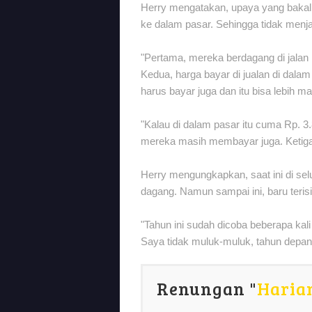
Herry mengatakan, upaya yang bakal
ke dalam pasar. Sehingga tidak menjam
"Pertama, mereka berdagang di jalan
Kedua, harga bayar di jualan di dalam
harus bayar juga dan itu bisa lebih ma
"Kalau di dalam pasar itu cuma Rp. 3.8
mereka masih membayar juga. Ketiga ko
Herry mengungkapkan, saat ini di sel
dagang. Namun sampai ini, baru teris
"Tahun ini sudah dicoba beberapa k
Saya tidak muluk-muluk, tahun depan b
Renungan "
Haria