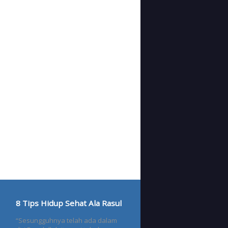
8 Tips Hidup Sehat Ala Rasul
“Sesungguhnya telah ada dalam