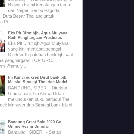
Ridwan Kamil kedatangan tamu
dari Negeri Seribu Pagoda,
. Duta Besar Thailand untuk
a Pi...
Eks Plt Dirut bjb, Agus Mulyana
Raih Penghargaan Prestisius
Eks Plt Dirut bjb Agus Mulyana
yang kini menjabat sebagai
Direktur Kepatuhan bank bjb saat
ma penghargaan TOP GRC.
ram @amuly...
Ini Kunci sukses Dirut bank bjb
Melalui Strategi The Irfan Model
BANDUNG, SIBER - Direktur
Utama bank bjb Ahmad Irfan
meluncurkan buku berjudul The
del: Manuver dan Strategi bank bjb di
Bandung Great Sale 2020 Go
Online Resmi Dimulai
Bandung, SIBER - Setiap