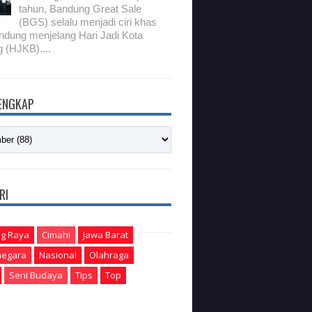
tahun, Bandung Great Sale
(BGS) selalu menjadi ciri khas
ndung menjelang Hari Jadi Kota
 (HJKB)....
LENGKAP
RI
g Raya
Cimahi
Jawa Barat
egara
Nasional
Olahraga
Seni Budaya
Tips
Top