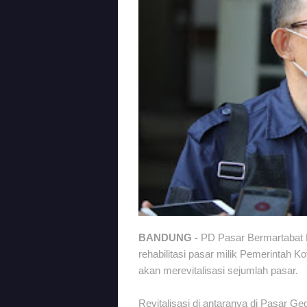
BANDUNG -
PD Pasar Bermartabat K
rehabilitasi pasar milik Pemerintah 
akan merevitalisasi sejumlah pasar.
Revitalisasi di antaranya di Pasar G