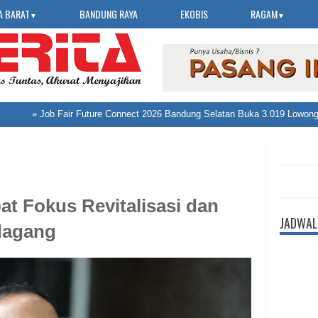
A BARAT
BANDUNG RAYA
EKOBIS
RAGAM
▼
▼
»
Job Fair Future Connect 2026 Bandung Selatan Buka 3.019 Lowongan Ke
t Fokus Revitalisasi dan
JADWAL
dagang