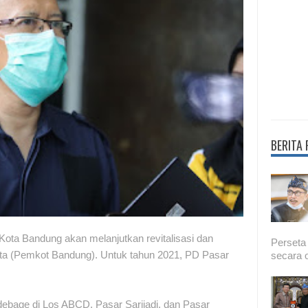
BERITA
ota Bandung akan melanjutkan revitalisasi dan
Perseta
Kota (Pemkot Bandung). Untuk tahun 2021, PD Pasar
secara o
edebage di Los ABCD, Pasar Sarijadi, dan Pasar