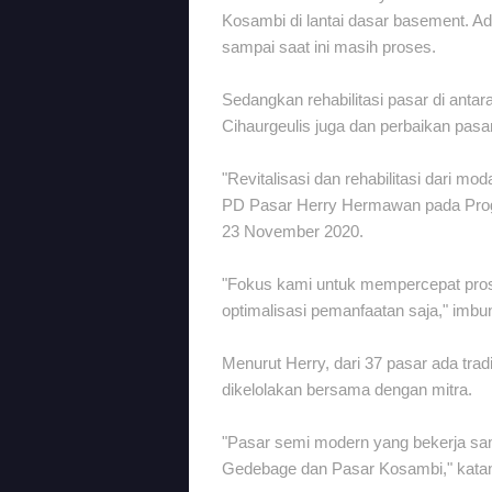
Kosambi di lantai dasar basement. A
sampai saat ini masih proses.
Sedangkan rehabilitasi pasar di antar
Cihaurgeulis juga dan perbaikan pas
"Revitalisasi dan rehabilitasi dari m
PD Pasar Herry Hermawan pada Prog
23 November 2020.
"Fokus kami untuk mempercepat prose
optimalisasi pemanfaatan saja," imbu
Menurut Herry, dari 37 pasar ada tradi
dikelolakan bersama dengan mitra.
"Pasar semi modern yang bekerja sam
Gedebage dan Pasar Kosambi," kata