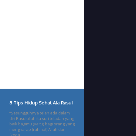
8 Tips Hidup Sehat Ala Rasul
“Sesungguhnya telah ada dalam
diri Rasulullah itu suri teladan yang
baik bagimu (yaitu) bagi orang yang
mengharap (rahmat) Allah dan
(keda...