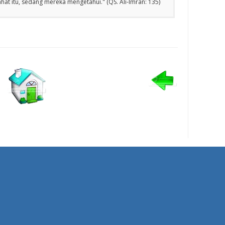
at itu, sedang mereka mengetahui." (QS. Ali-lmran: 135)