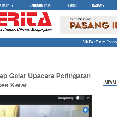
A BARAT
BANDUNG RAYA
EKOBIS
RAGAM
▼
▼
»
Job Fair Future Connect 20
p Gelar Upacara Peringatan
JADWAL
es Ketat