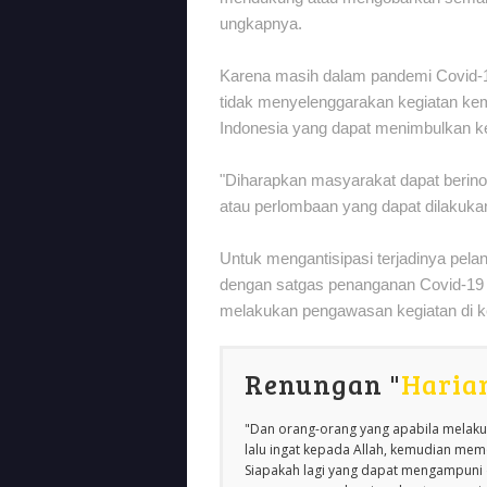
ungkapnya.
Karena masih dalam pandemi Covid-1
tidak menyelenggarakan kegiatan k
Indonesia yang dapat menimbulkan 
"Diharapkan masyarakat dapat berino
atau perlombaan yang dapat dilakukan 
Untuk mengantisipasi terjadinya pela
dengan satgas penanganan Covid-19 t
melakukan pengawasan kegiatan di 
Renungan "
Haria
"Dan orang-orang yang apabila melakuk
lalu ingat kepada Allah, kemudian m
Siapakah lagi yang dapat mengampuni d