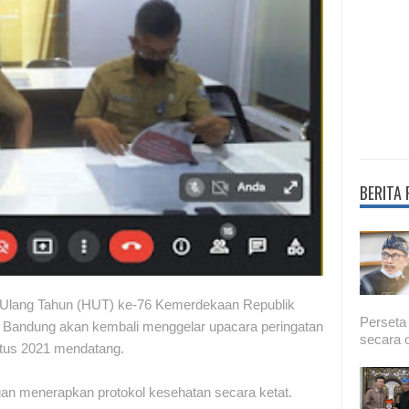
BERITA
i Ulang Tahun (HUT) ke-76 Kemerdekaan Republik
Perseta
) Bandung akan kembali menggelar upacara peringatan
secara o
stus 2021 mendatang.
gan menerapkan protokol kesehatan secara ketat.