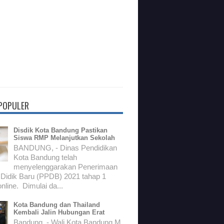
 POPULER
Disdik Kota Bandung Pastikan
Siswa RMP Melanjutkan Sekolah
BANDUNG, - Dinas Pendidikan
Kota Bandung telah
menyelenggarakan Penerimaan
 Didik Baru (PPDB) 2021 tahap 1
nline. Dimulai da...
Kota Bandung dan Thailand
Kembali Jalin Hubungan Erat
Bandung, - Wali Kota Bandung M.