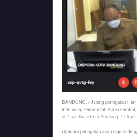
BANDUNG, -
Jelang peringatan Har
Indonesia, Pemerintah Kota (Pemkot
di Plaza Balai Kota Bandung, 17 Agu
Upacara peringatan akan digelar den