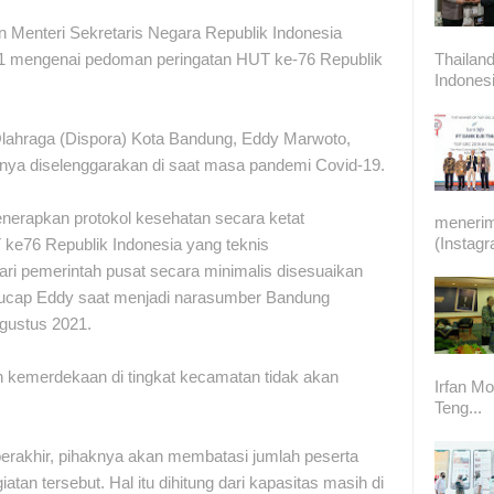
an Menteri Sekretaris Negara Republik Indonesia
Thailand
1 mengenai pedoman peringatan HUT ke-76 Republik
Indonesi
ahraga (Dispora) Kota Bandung, Eddy Marwoto,
linya diselenggarakan di saat masa pandemi Covid-19.
nerapkan protokol kesehatan secara ketat
meneri
(Instag
ke76 Republik Indonesia yang teknis
ari pemerintah pusat secara minimalis disesuaikan
" ucap Eddy saat menjadi narasumber Bandung
Agustus 2021.
n kemerdekaan di tingkat kecamatan tidak akan
Irfan Mo
Teng...
erakhir, pihaknya akan membatasi jumlah peserta
atan tersebut. Hal itu dihitung dari kapasitas masih di