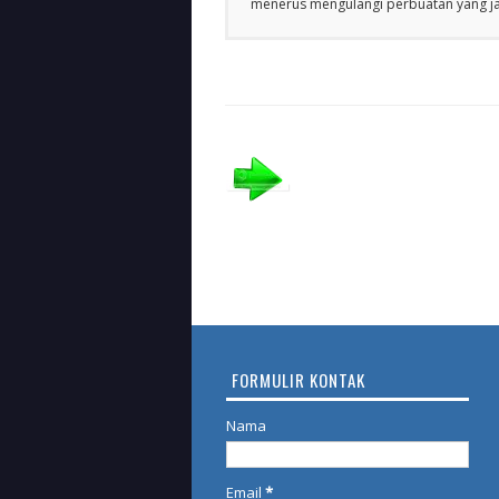
menerus mengulangi perbuatan yang jah
FORMULIR KONTAK
Nama
Email
*