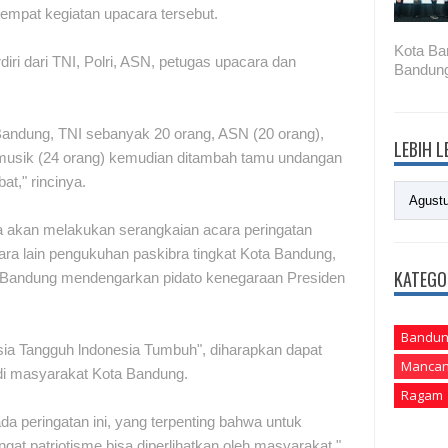
tempat kegiatan upacara tersebut.
Kota Ba
diri dari TNI, Polri, ASN, petugas upacara dan
Bandung
 Bandung, TNI sebanyak 20 orang, ASN (20 orang),
LEBIH 
 musik (24 orang) kemudian ditambah tamu undangan
at," rincinya.
a akan melakukan serangkaian acara peringatan
ra lain pengukuhan paskibra tingkat Kota Bandung,
KATEGO
 Bandung mendengarkan pidato kenegaraan Presiden
Bandun
sia Tangguh lndonesia Tumbuh", diharapkan dapat
Mancan
di masyarakat Kota Bandung.
Ragam
a peringatan ini, yang terpenting bahwa untuk
 patriotisme bisa diperlihatkan oleh masyarakat,"