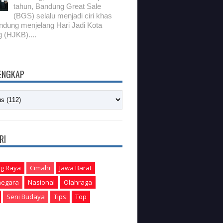
tahun, Bandung Great Sale
(BGS) selalu menjadi ciri khas
ndung menjelang Hari Jadi Kota
 (HJKB)....
LENGKAP
RI
g Raya
Cimahi
Jawa Barat
egara
Nasional
Olahraga
Seni Budaya
Tips
Top