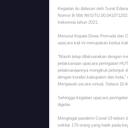
Kegiatan itu didasari oleh Surat Edar
Nomor B-56tt /M/S/TU.00.041071202
Indonesia tahun 2021.
Menurut Kepala Dinas Pemuda dan Ol
upacara kali ini merupakan kedua ka
"Masih tetap dilaksanakan dengan me
pelaksanaan upacara peringatan HUT 
pelaksanaannya mengikuti petunjuk d
dengan kondisi kabupaten dan kota,
Menjawab secara virtual, Selasa 10 
Sehingga kegiatan upacara peringata
digelar.
Mengingat pandemi Covid-19 belum b
sekitar 170 orang yang hadir pada kegi