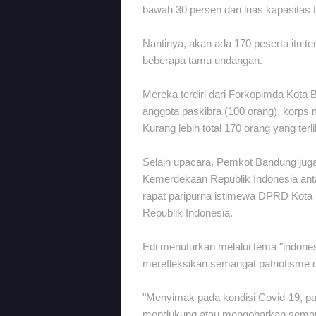
bawah 30 persen dari luas kapasitas 
Nantinya, akan ada 170 peserta itu ter
beberapa tamu undangan.
Mereka terdiri dari Forkopimda Kota
anggota paskibra (100 orang), korps
Kurang lebih total 170 orang yang terlib
Selain upacara, Pemkot Bandung jug
Kemerdekaan Republik Indonesia anta
rapat paripurna istimewa DPRD Kota
Republik Indonesia.
Edi menuturkan melalui tema "lndone
merefleksikan semangat patriotisme 
"Menyimak pada kondisi Covid-19, pad
mendukung atau mengobarkan semangat