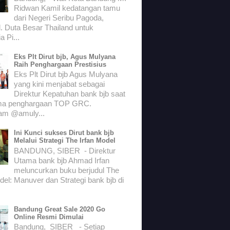
Ridwan Kamil kedatangan tamu
dari Negeri Seribu Pagoda,
. Duta Besar Thailand untuk
a Pi...
Eks Plt Dirut bjb, Agus Mulyana
Raih Penghargaan Prestisius
Eks Plt Dirut bjb Agus Mulyana
yang kini menjabat sebagai
Direktur Kepatuhan bank bjb saat
ma penghargaan TOP GRC.
ram @amuly...
Ini Kunci sukses Dirut bank bjb
Melalui Strategi The Irfan Model
BANDUNG, SIBER - Direktur
Utama bank bjb Ahmad Irfan
meluncurkan buku berjudul The
del: Manuver dan Strategi bank bjb di
Bandung Great Sale 2020 Go
Online Resmi Dimulai
Bandung, SIBER - Setiap