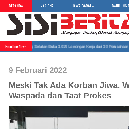
BERANDA
NASIONAL
JAWA BARAT
BANDUNG 
▼
Headline News
t 2026 Bandung Selatan Buka 3.019 Lowongan Kerja dari 30 Perusahaan
»
9 Februari 2022
Meski Tak Ada Korban Jiwa, W
Waspada dan Taat Prokes