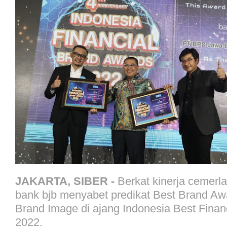
JAKARTA, SIBER -
Berkat kinerja cemerl
bank bjb menyabet predikat Best Brand Aw
Brand Image di ajang Indonesia Best Finan
2022.