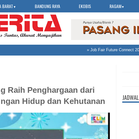
A BARAT
BANDUNG RAYA
EKOBIS
RAGAM
▼
▼
»
Job Fair Future Connect 2026 B
g Raih Penghargaan dari
JADWAL
ungan Hidup dan Kehutanan