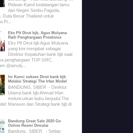
Ridwan Kamil kedatangan tamu
dari Negeri Seribu Pagoda,
. Duta Besar Thailand untuk
a Pi...
Eks Plt Dirut bjb, Agus Mulyana
Raih Penghargaan Prestisius
Eks Plt Dirut bjb Agus Mulyana
yang kini menjabat sebagai
Direktur Kepatuhan bank bjb saat
ma penghargaan TOP GRC.
ram @amuly...
Ini Kunci sukses Dirut bank bjb
Melalui Strategi The Irfan Model
BANDUNG, SIBER - Direktur
Utama bank bjb Ahmad Irfan
meluncurkan buku berjudul The
del: Manuver dan Strategi bank bjb di
Bandung Great Sale 2020 Go
Online Resmi Dimulai
Bandung, SIBER - Setiap