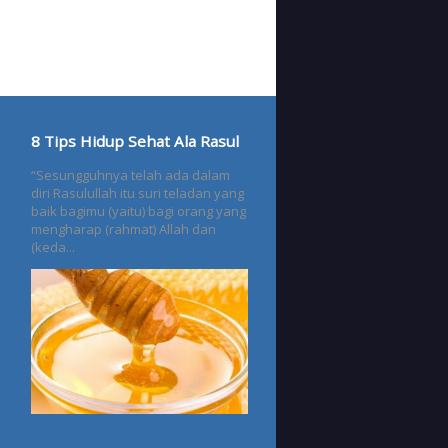
8 Tips Hidup Sehat Ala Rasul
“Sesungguhnya telah ada dalam
diri Rasulullah itu suri teladan yang
baik bagimu (yaitu) bagi orang yang
mengharap (rahmat) Allah dan
(keda...