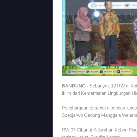
BANDUNG -
Sebanyak 12 RW di Ko
Iklim dari Kementerian Lingkungan H
Penghargaan tersebut diberikan langs
Soedjarwo Gedung Manggala Wanabak
RW 07 Cibunut Kelurahan Kebon Pi