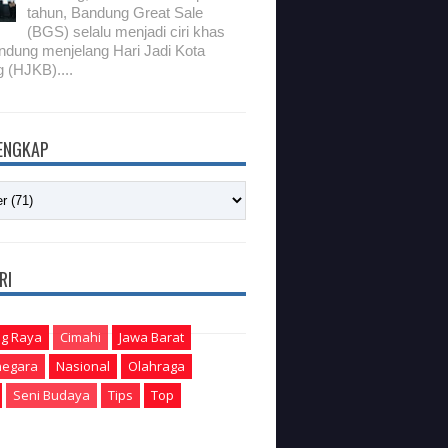
tahun, Bandung Great Sale
(BGS) selalu menjadi ciri khas
ndung menjelang Hari Jadi Kota
 (HJKB)....
LENGKAP
RI
g Raya
Cimahi
Jawa Barat
egara
Nasional
Olahraga
Seni Budaya
Tips
Top