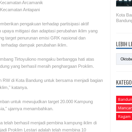
n Kecamatan Arcamanik
h Kecamatan Antapani
Kota Ba
Bandung
erikan pengakuan terhadap partisipasi aktif
upaya mitigasi dan adaptasi perubahan iklim yang
ung target penurunan emisi GRK nasional dan
LEBIH 
terhadap dampak perubahan iklim.
Bambang Tirtoyuliono mengaku berbangga hati atas
dung yang berhasil meraih penghargaan Proklim.
uh RW di Kota Bandung untuk bersama menjadi bagian
KATEGO
klim," katanya.
Bandun
diemban untuk mewujudkan target 20.000 Kampung
Mancan
esia," ujarnya menambahkan.
Ragam
a telah berhasil menjadi pembina kampung iklim di
adi Proklim Lestari adalah telah membina 10