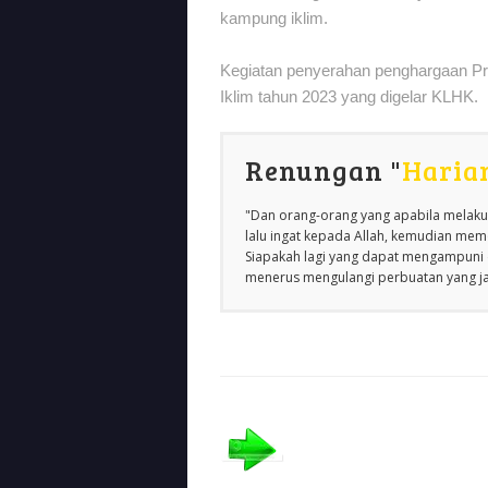
kampung iklim.
Kegiatan penyerahan penghargaan Pro
Iklim tahun 2023 yang digelar KLHK.
Renungan "
Haria
"Dan orang-orang yang apabila melakuk
lalu ingat kepada Allah, kemudian m
Siapakah lagi yang dapat mengampuni d
menerus mengulangi perbuatan yang jah