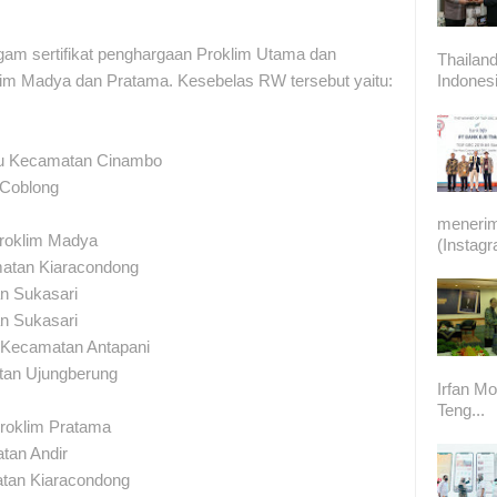
gam sertifikat penghargaan Proklim Utama dan
Thailand
Indonesi
lim Madya dan Pratama. Kesebelas RW tersebut yaitu:
lu Kecamatan Cinambo
 Coblong
meneri
Proklim Madya
(Instag
atan Kiaracondong
an Sukasari
an Sukasari
 Kecamatan Antapani
atan Ujungberung
Irfan Mo
Teng...
Proklim Pratama
tan Andir
tan Kiaracondong