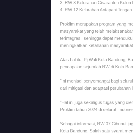
3. RW 8 Kelurahan Cisaranten Kulo
4. RW 12 Kelurahan Antapani Tenga
Proklim merupakan program yang memb
masyarakat yang telah melaksanakan 
terintegrasi, sehingga dapat menduk
meningkatkan ketahanan masyarakat 
Atas hal itu, Pj Wali Kota Bandung, 
pencapaian sejumlah RW di Kota Ban
"Ini menjadi penyemangat bagi selur
dari mitigasi dan adaptasi perubahan i
"Hal ini juga sekaligus tugas yang 
Proklim tahun 2024 di seluruh Indon
Sebagai informasi, RW 07 Cibunut jug
Kota Bandung. Salah satu syarat menj