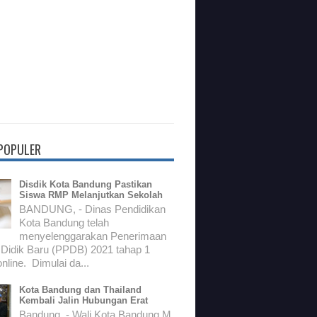
 POPULER
Disdik Kota Bandung Pastikan
Siswa RMP Melanjutkan Sekolah
BANDUNG, - Dinas Pendidikan
Kota Bandung telah
menyelenggarakan Penerimaan
 Didik Baru (PPDB) 2021 tahap 1
nline. Dimulai da...
Kota Bandung dan Thailand
Kembali Jalin Hubungan Erat
Bandung, - Wali Kota Bandung M.