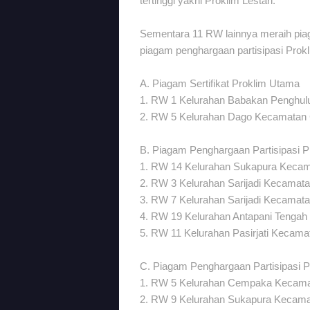
tertinggi yakni Proklim Lestari.
Sementara 11 RW lainnya meraih pia
piagam penghargaan partisipasi Prok
A. Piagam Sertifikat Proklim Utama
1. RW 1 Kelurahan Babakan Penghu
2. RW 5 Kelurahan Dago Kecamatan
B. Piagam Penghargaan Partisipasi 
1. RW 14 Kelurahan Sukapura Kecam
2. RW 3 Kelurahan Sarijadi Kecamat
3. RW 7 Kelurahan Sarijadi Kecamat
4. RW 19 Kelurahan Antapani Tengah
5. RW 11 Kelurahan Pasirjati Kecam
C. Piagam Penghargaan Partisipasi 
1. RW 5 Kelurahan Cempaka Kecama
2. RW 9 Kelurahan Sukapura Kecama