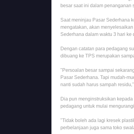
besar saat ini dalam penanganan
Saat meninjau Pasar Sederhana k
mengatakan, akan menyelesaikan
Sederhana dalam waktu 3 hari ke
Dengan catatan para pedagang s
dibuang ke TPS merupakan sampa
"Persoalan besar sampai sekarang 
Pasar Sederhana. Tapi mudah-muda
nanti sudah harus sampah residu,
Dia pun menginstruksikan kepada
pedagang untuk mulai mengurangi
"Tidak boleh ada lagi kresek plast
perbelanjaan juga sama toko swala