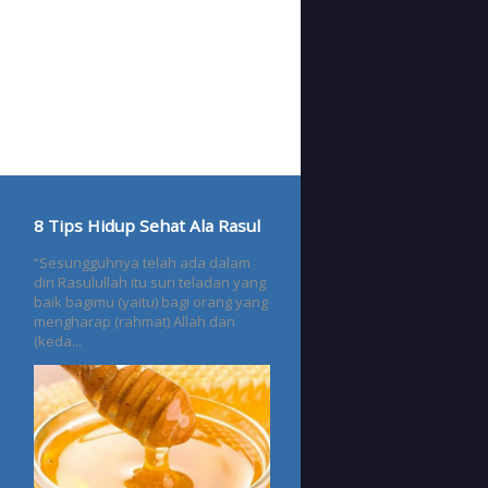
8 Tips Hidup Sehat Ala Rasul
“Sesungguhnya telah ada dalam
diri Rasulullah itu suri teladan yang
baik bagimu (yaitu) bagi orang yang
mengharap (rahmat) Allah dan
(keda...