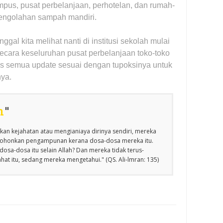
ampus, pusat perbelanjaan, perhotelan, dan rumah-
engolahan sampah mandiri.
gal kita melihat nanti di institusi sekolah mulai
cara keseluruhan pusat perbelanjaan toko-toko
is semua update sesuai dengan tupoksinya untuk
nya.
n
"
an kejahatan atau mengianiaya dirinya sendiri, mereka
emohonkan pengampunan kerana dosa-dosa mereka itu.
osa-dosa itu selain Allah? Dan mereka tidak terus-
at itu, sedang mereka mengetahui." (QS. Ali-lmran: 135)