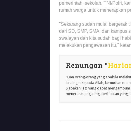
pemerintah, sekolah, TNI/Polri, k
rumah warga untuk menerapkan p
"Sekarang sudah mulai bergerak ting
dari SD, SMP, SMA, dan kampus se
swalayan dan kita sudah bagi hab
melakukan pengawasan itu," kata
Renungan "
Haria
"Dan orang-orang yang apabila melakuk
lalu ingat kepada Allah, kemudian m
Siapakah lagi yang dapat mengampuni d
menerus mengulangi perbuatan yang jah