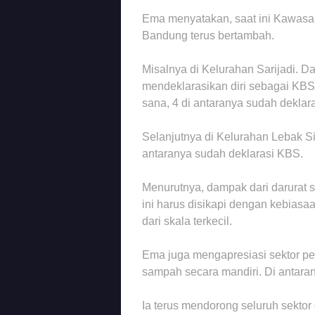
Ema menyatakan, saat ini Kawasa
Bandung terus bertambah.
Misalnya di Kelurahan Sarijadi. Da
mendeklarasikan diri sebagai KBS.
sana, 4 di antaranya sudah deklar
Selanjutnya di Kelurahan Lebak Si
antaranya sudah deklarasi KBS.
Menurutnya, dampak dari darurat
ini harus disikapi dengan kebias
dari skala terkecil.
Ema juga mengapresiasi sektor pe
sampah secara mandiri. Di antaran
Ia terus mendorong seluruh sektor