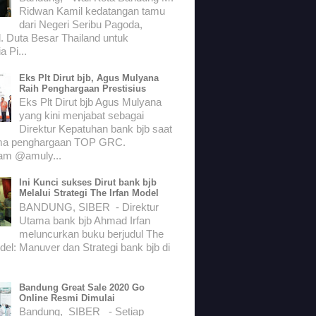
Ridwan Kamil kedatangan tamu
dari Negeri Seribu Pagoda,
. Duta Besar Thailand untuk
a Pi...
Eks Plt Dirut bjb, Agus Mulyana
Raih Penghargaan Prestisius
Eks Plt Dirut bjb Agus Mulyana
yang kini menjabat sebagai
Direktur Kepatuhan bank bjb saat
ma penghargaan TOP GRC.
ram @amuly...
Ini Kunci sukses Dirut bank bjb
Melalui Strategi The Irfan Model
BANDUNG, SIBER - Direktur
Utama bank bjb Ahmad Irfan
meluncurkan buku berjudul The
del: Manuver dan Strategi bank bjb di
Bandung Great Sale 2020 Go
Online Resmi Dimulai
Bandung, SIBER - Setiap