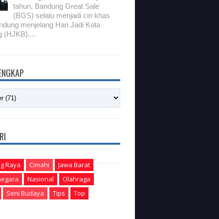
tahun, Bandung Great Sale
(BGS) selalu menjadi ciri khas
ndung menjelang Hari Jadi Kota
 (HJKB)....
LENGKAP
RI
g Raya
Cimahi
Jawa Barat
egara
Nasional
Olahraga
Seni Budaya
Tips
Top