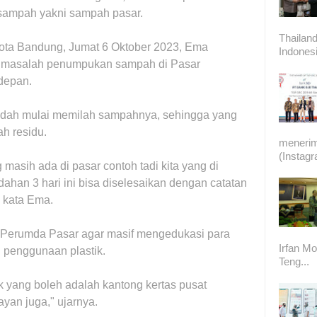
 sampah yakni sampah pasar.
Thailand
ota Bandung, Jumat 6 Oktober 2023, Ema
Indonesi
 masalah penumpukan sampah di Pasar
 depan.
udah mulai memilah sampahnya, sehingga yang
h residu.
meneri
(Instag
masih ada di pasar contoh tadi kita yang di
han 3 hari ini bisa diselesaikan dengan catatan
" kata Ema.
 Perumda Pasar agar masif mengedukasi para
Irfan Mo
 penggunaan plastik.
Teng...
ik yang boleh adalah kantong kertas pusat
yan juga," ujarnya.