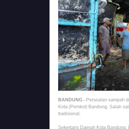
BANDUNG -
Persoalan sampah di
Kota (Pemkot) Bandung. Salah sat
tradisional.
Sekertaris Daerah Kota Bandung,