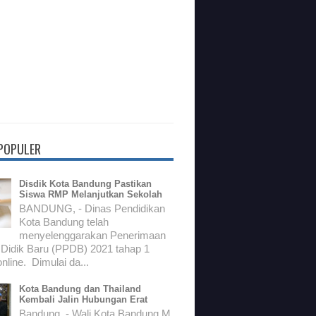
 POPULER
Disdik Kota Bandung Pastikan
Siswa RMP Melanjutkan Sekolah
BANDUNG, - Dinas Pendidikan
Kota Bandung telah
menyelenggarakan Penerimaan
 Didik Baru (PPDB) 2021 tahap 1
nline. Dimulai da...
Kota Bandung dan Thailand
Kembali Jalin Hubungan Erat
Bandung, - Wali Kota Bandung M.