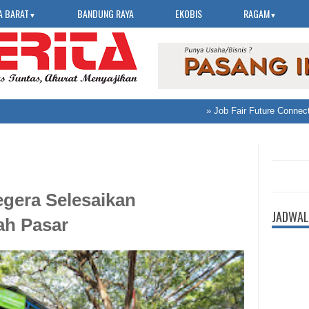
A BARAT
BANDUNG RAYA
EKOBIS
RAGAM
▼
▼
»
Job Fair Future Connect 2
gera Selesaikan
JADWAL
h Pasar