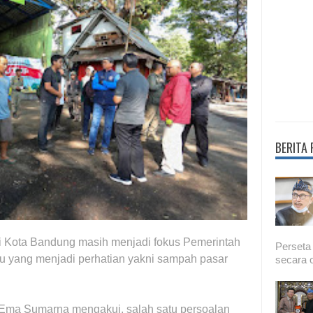
BERITA
 Kota Bandung masih menjadi fokus Pemerintah
Perseta
u yang menjadi perhatian yakni sampah pasar
secara o
 Ema Sumarna mengakui, salah satu persoalan