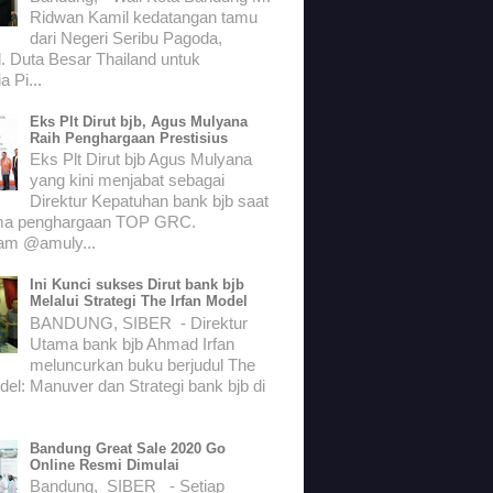
Ridwan Kamil kedatangan tamu
dari Negeri Seribu Pagoda,
. Duta Besar Thailand untuk
a Pi...
Eks Plt Dirut bjb, Agus Mulyana
Raih Penghargaan Prestisius
Eks Plt Dirut bjb Agus Mulyana
yang kini menjabat sebagai
Direktur Kepatuhan bank bjb saat
ma penghargaan TOP GRC.
ram @amuly...
Ini Kunci sukses Dirut bank bjb
Melalui Strategi The Irfan Model
BANDUNG, SIBER - Direktur
Utama bank bjb Ahmad Irfan
meluncurkan buku berjudul The
del: Manuver dan Strategi bank bjb di
Bandung Great Sale 2020 Go
Online Resmi Dimulai
Bandung, SIBER - Setiap