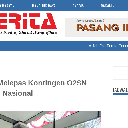
A BARAT
BANDUNG RAYA
EKOBIS
RAGAM
▼
▼
»
Job Fair Future Connect 
 Melepas Kontingen O2SN
JADWAL
 Nasional