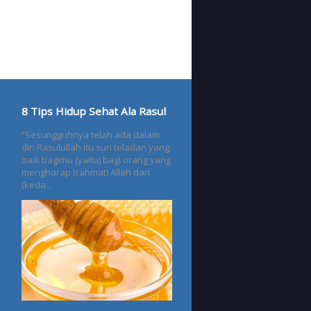
8 Tips Hidup Sehat Ala Rasul
“Sesungguhnya telah ada dalam
diri Rasulullah itu suri teladan yang
baik bagimu (yaitu) bagi orang yang
mengharap (rahmat) Allah dan
(keda...