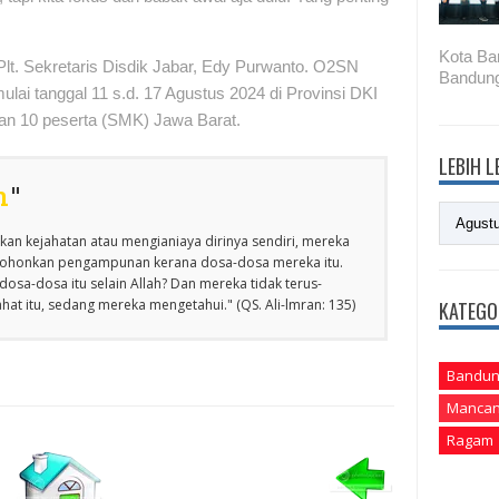
Kota Ba
 Plt. Sekretaris Disdik Jabar, Edy Purwanto. O2SN
Bandung
lai tanggal 11 s.d. 17 Agustus 2024 di Provinsi DKI
 dan 10 peserta (SMK) Jawa Barat.
LEBIH 
n
"
an kejahatan atau mengianiaya dirinya sendiri, mereka
emohonkan pengampunan kerana dosa-dosa mereka itu.
osa-dosa itu selain Allah? Dan mereka tidak terus-
at itu, sedang mereka mengetahui." (QS. Ali-lmran: 135)
KATEGO
Bandun
Mancan
Ragam