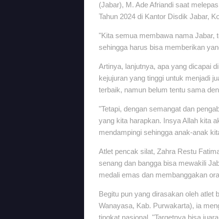
(Jabar), M. Ade Afriandi saat mele
Tahun 2024 di Kantor Disdik Jabar, K
"Kita semua membawa nama Jabar, t
sehingga harus bisa memberikan yang 
Artinya, lanjutnya, apa yang dicapai 
kejujuran yang tinggi untuk menjadi 
terbaik, namun belum tentu sama den
"Tetapi, dengan semangat dan pengabd
yang kita harapkan. Insya Allah ki
mendampingi sehingga anak-anak kita 
Atlet pencak silat, Zahra Restu Fa
senang dan bangga bisa mewakili Jaba
medali emas dan membanggakan ora
Begitu pun yang dirasakan oleh atlet
Wanayasa, Kab. Purwakarta), ia men
tingkat nasional. "Targetnya bisa juara