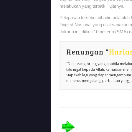
melakukan yang terbaik," ujarnya.
Pelepasan tersebut dihadiri pula oleh
Tingkat Nasional yang dilaksanakan mu
Jakarta ini, diikuti 10 peserta (SMA)
Renungan "
Haria
"Dan orang-orang yang apabila melakuk
lalu ingat kepada Allah, kemudian m
Siapakah lagi yang dapat mengampuni d
menerus mengulangi perbuatan yang jah