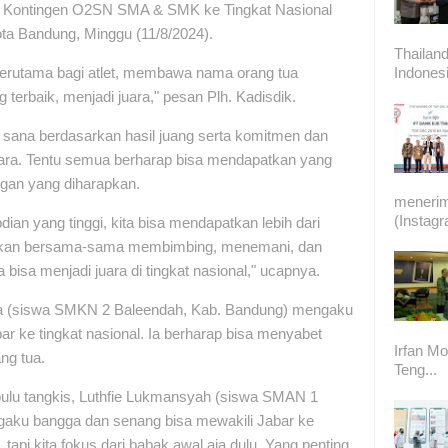
pas Kontingen O2SN SMA & SMK ke Tingkat Nasional
ota Bandung, Minggu (11/8/2024).
Thailand
Indonesi
erutama bagi atlet, membawa nama orang tua
terbaik, menjadi juara," pesan Plh. Kadisdik.
di sana berdasarkan hasil juang serta komitmen dan
juara. Tentu semua berharap bisa mendapatkan yang
gan yang diharapkan.
meneri
(Instag
ian yang tinggi, kita bisa mendapatkan lebih dari
ta akan bersama-sama membimbing, menemani, dan
bisa menjadi juara di tingkat nasional," ucapnya.
tima (siswa SMKN 2 Baleendah, Kab. Bandung) mengaku
r ke tingkat nasional. Ia berharap bisa menyabet
Irfan Mo
ng tua.
Teng...
 bulu tangkis, Luthfie Lukmansyah (siswa SMAN 1
gaku bangga dan senang bisa mewakili Jabar ke
, tapi kita fokus dari babak awal aja dulu. Yang penting