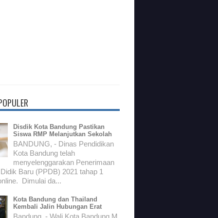
 POPULER
Disdik Kota Bandung Pastikan
Siswa RMP Melanjutkan Sekolah
BANDUNG, - Dinas Pendidikan
Kota Bandung telah
menyelenggarakan Penerimaan
 Didik Baru (PPDB) 2021 tahap 1
nline. Dimulai da...
Kota Bandung dan Thailand
Kembali Jalin Hubungan Erat
Bandung, - Wali Kota Bandung M.