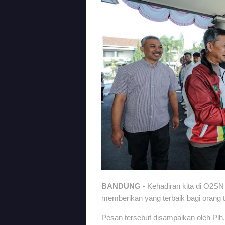
BANDUNG -
Kehadiran kita di O2SN 
memberikan yang terbaik bagi orang t
Pesan tersebut disampaikan oleh Plh