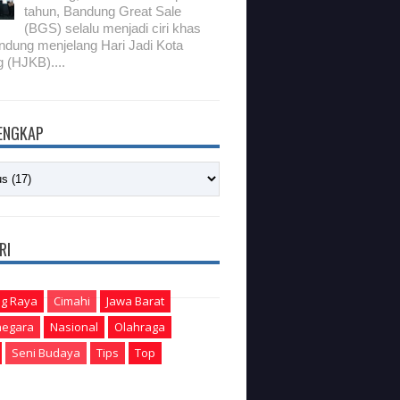
tahun, Bandung Great Sale
(BGS) selalu menjadi ciri khas
ndung menjelang Hari Jadi Kota
 (HJKB)....
LENGKAP
RI
g Raya
Cimahi
Jawa Barat
egara
Nasional
Olahraga
Seni Budaya
Tips
Top