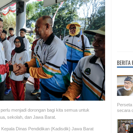
BERITA
Perseta
perlu menjadi dorongan bagi kita semua untuk
secara o
ua, sekolah, dan Jawa Barat.
. Kepala Dinas Pendidikan (Kadisdik) Jawa Barat