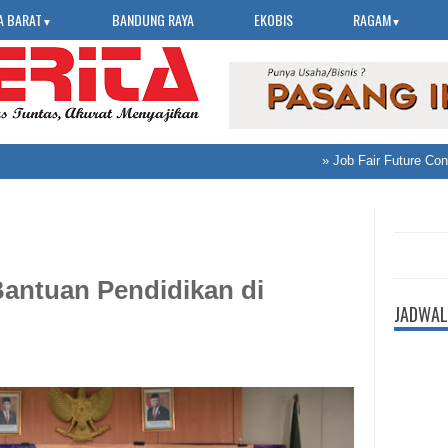
A BARAT
BANDUNG RAYA
EKOBIS
RAGAM
▼
▼
»
Job Fair Future Connect
 Bantuan Pendidikan di
JADWAL