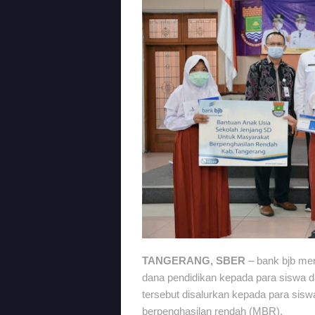
TANGERANG, SBER
– bank bjb me
dana pendidikan kepada para siswa d
tersebut disalurkan kepada para sis
berpenghasilan rendah (MBR).