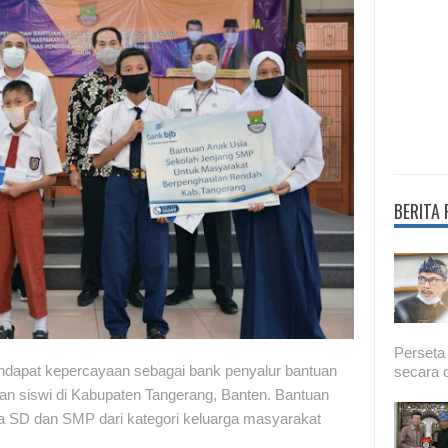
BERITA
Perseta
ndapat kepercayaan sebagai bank penyalur bantuan
secara o
an siswi di Kabupaten Tangerang, Banten. Bantuan
wa SD dan SMP dari kategori keluarga masyarakat