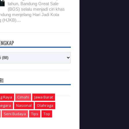
tahun, Bandung Great Sale
(BGS) selalu menjadi ciri khas
ndung menjelang Hari Jadi Kota
 (HJKB)....
LENGKAP
RI
g Raya
Cimahi
Jawa Barat
egara
Nasional
Olahraga
Seni Budaya
Tips
Top