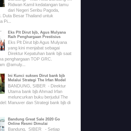
Ridwan Kamil kedatangan tamu
dari Negeri Seribu Pagoda,
. Duta Besar Thailand untuk
a Pi...
Eks Plt Dirut bjb, Agus Mulyana
Raih Penghargaan Prestisius
Eks Plt Dirut bjb Agus Mulyana
yang kini menjabat sebagai
Direktur Kepatuhan bank bjb saat
ma penghargaan TOP GRC.
ram @amuly...
Ini Kunci sukses Dirut bank bjb
Melalui Strategi The Irfan Model
BANDUNG, SIBER - Direktur
Utama bank bjb Ahmad Irfan
meluncurkan buku berjudul The
del: Manuver dan Strategi bank bjb di
Bandung Great Sale 2020 Go
Online Resmi Dimulai
Bandung, SIBER - Setiap