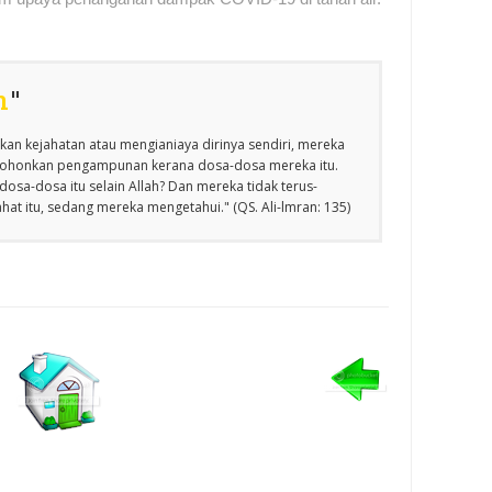
n
"
an kejahatan atau mengianiaya dirinya sendiri, mereka
emohonkan pengampunan kerana dosa-dosa mereka itu.
osa-dosa itu selain Allah? Dan mereka tidak terus-
at itu, sedang mereka mengetahui." (QS. Ali-lmran: 135)