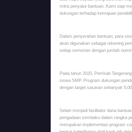
mitra penyalur bantuan. Kami siap m
dukungan terhadap kemajuan pendidik
Dalam penyerahan bantuan, para si
akan digunakan sebagai rekening pen
setiap semester dengan jumlah nomina
Pada tahun 2020, Pemkab Tangerang
siswa SMP. Program dukungan pendid
dengan target sasaran sebanyak 5.0
Selain menjadi fasilitator dana bant
pengadaan sembako dalam rangka pe
merupakan implementasi program corp
bentuk keterlibatan aktif bank bjb d