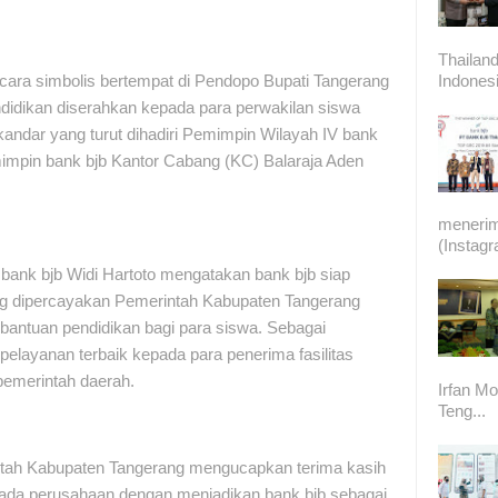
Thailand
Indonesi
ara simbolis bertempat di Pendopo Bupati Tangerang
didikan diserahkan kepada para perwakilan siswa
andar yang turut dihadiri Pemimpin Wilayah IV bank
impin bank bjb Kantor Cabang (KC) Balaraja Aden
meneri
(Instag
 bank bjb Widi Hartoto mengatakan bank bjb siap
g dipercayakan Pemerintah Kabupaten Tangerang
 bantuan pendidikan bagi para siswa. Sebagai
 pelayanan terbaik kepada para penerima fasilitas
pemerintah daerah.
Irfan Mo
Teng...
intah Kabupaten Tangerang mengucapkan terima kasih
pada perusahaan dengan menjadikan bank bjb sebagai