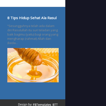
8 Tips Hidup Sehat Ala Rasul
“Sesungguhnya telah ada dalam
diri Rasulullah itu suri teladan yang
baik bagimu (yaitu) bagi orang yang
mengharap (rahmat) Allah dan
(keda...