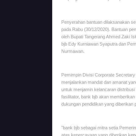
Penyerahan bantuan dilaksanakan sec
pada Rabu (30/12/2020). Bantuan pen
oleh Bupati Tangerang Ahmed Zaki Isk
bjb Edy Kurniawan Syaputra dan Pem
Nurmawan.
Pemimpin Divisi Corporate Secretary
menjalankan mandat dan amanat yan
untuk menjamin kelancaran distribusi
fasilitator, bank bjb akan memberikan
dukungan pendidikan yang diberikan 
"bank bjb sebagai mitra setia Pemer
atas kepercayaan yang diberikan ke