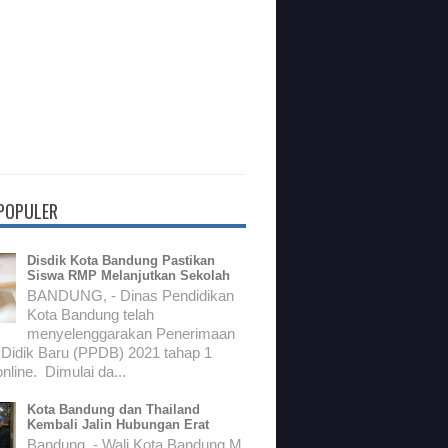
 POPULER
Disdik Kota Bandung Pastikan
Siswa RMP Melanjutkan Sekolah
BANDUNG, - Dinas Pendidikan
Kota Bandung telah
menyelenggarakan Penerimaan
 Didik Baru (PPDB) 2021 tahap 1
nline. Dimulai da...
Kota Bandung dan Thailand
Kembali Jalin Hubungan Erat
Bandung, - Wali Kota Bandung M.