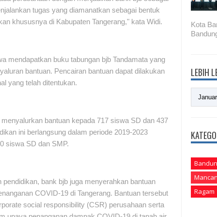
enjalankan tugas yang diamanatkan sebagai bentuk
an khususnya di Kabupaten Tangerang," kata Widi.
Kota Ba
Bandung
swa mendapatkan buku tabungan bjb Tandamata yang
LEBIH 
yaluran bantuan. Pencairan bantuan dapat dilakukan
l yang telah ditentukan.
 menyalurkan bantuan kepada 717 siswa SD dan 437
ikan ini berlangsung dalam periode 2019-2023
KATEGO
00 siswa SD dan SMP.
Bandun
Mancan
uan pendidikan, bank bjb juga menyerahkan bantuan
Ragam
nanganan COVID-19 di Tangerang. Bantuan tersebut
orate social responsibility (CSR) perusahaan serta
alam upaya penanganan dampak COVID-19 di tanah air.