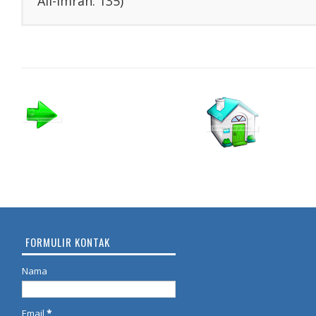
Ali-lmran: 135)
FORMULIR KONTAK
Nama
Email
*