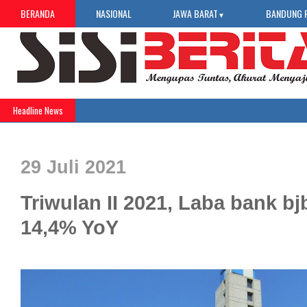
BERANDA
NASIONAL
JAWA BARAT
BANDUNG 
▼
Headline News
29 Juli 2021
Triwulan II 2021, Laba bank 
14,4% YoY