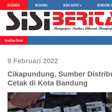
BERANDA
NASIONAL
JAWA BARAT
BANDUNG 
▼
Headline News
9 Februari 2022
Cikapundung, Sumber Distrib
Cetak di Kota Bandung