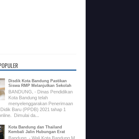
 POPULER
Disdik Kota Bandung Pastikan
Siswa RMP Melanjutkan Sekolah
BANDUNG, - Dinas Pendidikan
Kota Bandung telah
menyelenggarakan Penerimaan
 Didik Baru (PPDB) 2021 tahap 1
nline. Dimulai da...
Kota Bandung dan Thailand
Kembali Jalin Hubungan Erat
Bandung, - Wali Kota Bandung M.