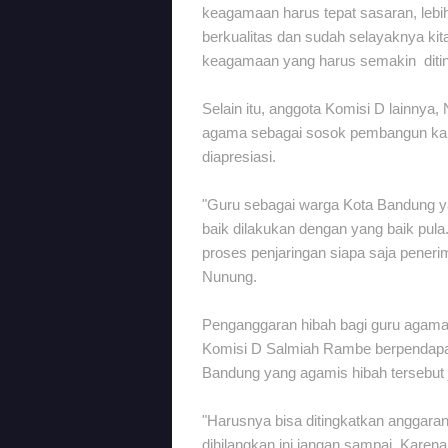
keagamaan harus tepat sasaran, lebih
berkualitas dan sudah selayaknya kita 
keagamaan yang harus semakin diting
Selain itu, anggota Komisi D lainnya
agama sebagai sosok pembangun kara
diapresiasi.
"Guru sebagai warga Kota Bandung y
baik dilakukan dengan yang baik pula
proses penjaringan siapa saja penerim
Nunung.
Penganggaran hibah bagi guru agama
Komisi D Salmiah Rambe berpendapa
Bandung yang agamis hibah tersebut 
"Harusnya bisa ditingkatkan anggara
dihilangkan ini jangan sampai. Karena k