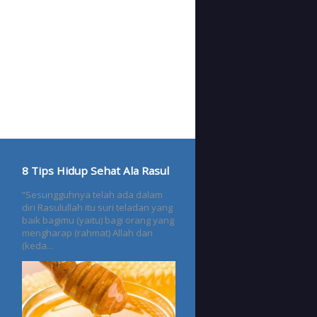
8 Tips Hidup Sehat Ala Rasul
“Sesungguhnya telah ada dalam
diri Rasulullah itu suri teladan yang
baik bagimu (yaitu) bagi orang yang
mengharap (rahmat) Allah dan
(keda...