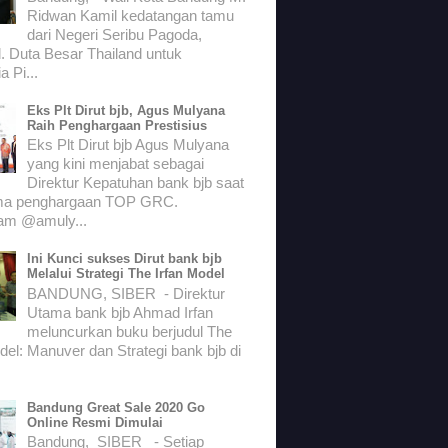
Ridwan Kamil kedatangan tamu
dari Negeri Seribu Pagoda,
. Duta Besar Thailand untuk
a Pi...
Eks Plt Dirut bjb, Agus Mulyana
Raih Penghargaan Prestisius
Eks Plt Dirut bjb Agus Mulyana
yang kini menjabat sebagai
Direktur Kepatuhan bank bjb saat
ma penghargaan TOP GRC.
ram @amuly...
Ini Kunci sukses Dirut bank bjb
Melalui Strategi The Irfan Model
BANDUNG, SIBER - Direktur
Utama bank bjb Ahmad Irfan
meluncurkan buku berjudul The
del: Manuver dan Strategi bank bjb di
Bandung Great Sale 2020 Go
Online Resmi Dimulai
Bandung, SIBER - Setiap