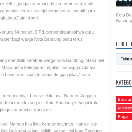
 selektif, jangan sampai ada kecemburuan, lebih
apresiasi terkait kesejahteraan atau Insentif guru
Kota Ba
katkan," ujar Andri.
Bandung
, Nunung Nurasiah, S.Pd, berpendapat bahwa guru
kter bagi warga Kota Bandung perlu terus
LEBIH 
ang mendidik karakter warga kota Bandung. Maka niat
. Maka perlu ketegasan regulasi, sehingga adanya
a honor dari hibah tersebut dengan jelas," kata
KATEGO
 memang tidak harus selalu ada. Namun, Anggota
Bandun
t demi mendukung visi Kota Bandung sebagai kota
Mancan
jangan sampai dihilangkan.
Ragam
nnya. Namun kita lihat kemampuannya. Namun jika
ita juga sesuai janji politik, sesuai visi kota Bandung,