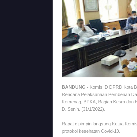
BANDUNG -
Komisi D DPRD Kota Ba
Rencana Pelaksanaan Pemberian Da
Kemenag, BPKA, Bagian Kesra dan H
D, Senin, (31/1/2022).
Rapat dipimpin langsung Ketua Komis
protokol kesehatan Covid-19.