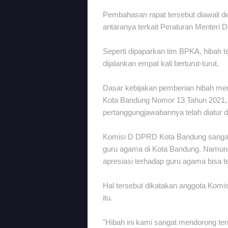
Pembahasan rapat tersebut diawali d
antaranya terkait Peraturan Menteri 
Seperti dipaparkan tim BPKA, hibah 
dijalankan empat kali berturut-turut.
Dasar kebijakan pemberian hibah me
Kota Bandung Nomor 13 Tahun 2021, 
pertanggungjawabannya telah diatur 
Komisi D DPRD Kota Bandung sangat
guru agama di Kota Bandung. Namun, 
apresiasi terhadap guru agama bisa t
Hal tersebut dikatakan anggota Komi
itu.
"Hibah ini kami sangat mendorong ter