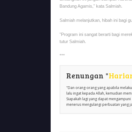
Bandung Agamis," kata Salmiah.
Salmiah melanjutkan, hibah ini bagi 
"Program ini sangat berarti bagi mere
tutur Salmiah.
***
Renungan "
Haria
"Dan orang-orang yang apabila melakuk
lalu ingat kepada Allah, kemudian m
Siapakah lagi yang dapat mengampuni d
menerus mengulangi perbuatan yang jah