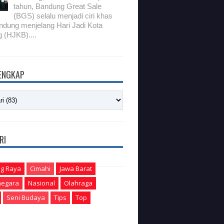
tahun, Bandung Great Sale
(BGS) selalu menjadi ciri khas
ndung menjelang Hari Jadi Kota
 (HJKB)....
LENGKAP
RI
g Raya
Cimahi
Jawa Barat
egara
Nasional
Olahraga
Seni Budaya
Tips
Top