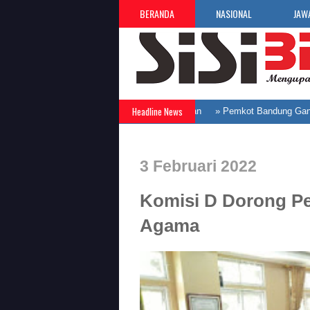
BERANDA
NASIONAL
JAW
Headline News
ka 3.019 Lowongan Kerja dari 30 Perusahaan
»
Pemkot Bandung Gandeng 
3 Februari 2022
Komisi D Dorong P
Agama