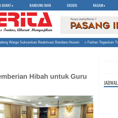
A BARAT
BANDUNG RAYA
EKOBIS
RAGAM
▼
▼
Warga Sukseskan Reaktivasi Bandara Husein
»
Farhan Tegaskan Tiga Pri
emberian Hibah untuk Guru
JADWAL