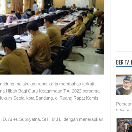
BERITA
ndung melakukan rapat kerja membahas terkait
na Hibah Bagi Guru Keagamaan T.A. 2022 bersama
ukum Setda Kota Bandung, di Ruang Rapat Komisi
Perseta
secara o
i D, Aries Supriyatna, SH., M.H., dengan menerapkan