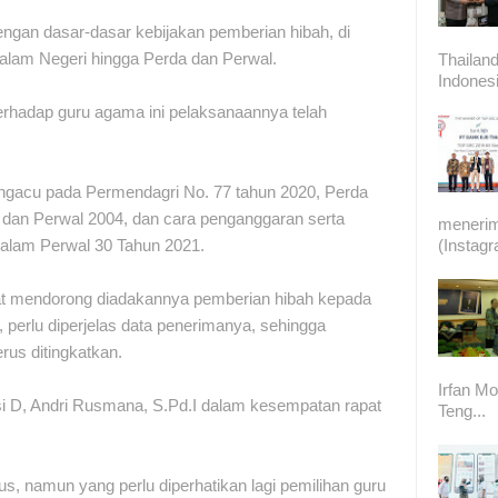
engan dasar-dasar kebijakan pemberian hibah, di
Dalam Negeri hingga Perda dan Perwal.
Thailand
Indonesi
terhadap guru agama ini pelaksanaannya telah
ngacu pada Permendagri No. 77 tahun 2020, Perda
dan Perwal 2004, dan cara penganggaran serta
meneri
dalam Perwal 30 Tahun 2021.
(Instag
 mendorong diadakannya pemberian hibah kepada
perlu diperjelas data penerimanya, sehingga
erus ditingkatkan.
Irfan Mo
si D, Andri Rusmana, S.Pd.I dalam kesempatan rapat
Teng...
us, namun yang perlu diperhatikan lagi pemilihan guru