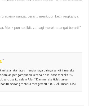
guru agama sangat berarti, meskipun kecil angkanya.
ka. Meskipun sedikit, ya bagi mereka sangat berarti,"
n
"
an kejahatan atau mengianiaya dirinya sendiri, mereka
emohonkan pengampunan kerana dosa-dosa mereka itu.
osa-dosa itu selain Allah? Dan mereka tidak terus-
at itu, sedang mereka mengetahui." (QS. Ali-lmran: 135)