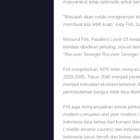
masyarakat tetap optimistis untuk bang
"Masalah akan selalu menghampiri kit
membuat kita lebih kuat," kata Firli, 
Menurut Firli, Pandemi covid-19 mela
kendala dijadikan peluang, sesuai de
"Recover Stronger Recover Stronger.
Firli menjelaskan, KPK telah menyus
2020-2045. Tahun 2045 menjadi pentin
menjadi kekuatan ekonomi terbesar di d
permasalahan bangsa tidak bisa disel
Firli juga menyampaikan terkait perk
modern corruption and post modern c
indonesia bisa bebas dari korupsi d
( middle income country) dan indone
indonesia harus bersih dan bebas dar