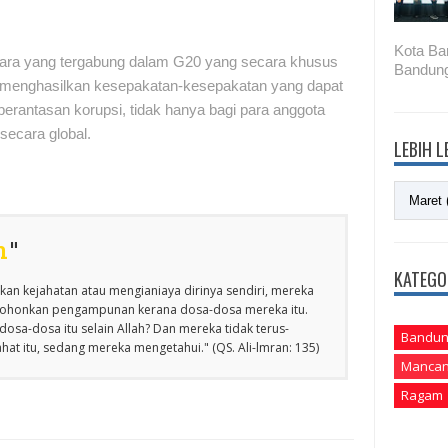
Kota Ba
ra yang tergabung dalam G20 yang secara khusus
Bandung
i menghasilkan kesepakatan-kesepakatan yang dapat
rantasan korupsi, tidak hanya bagi para anggota
secara global.
LEBIH 
n
"
KATEGO
an kejahatan atau mengianiaya dirinya sendiri, mereka
emohonkan pengampunan kerana dosa-dosa mereka itu.
osa-dosa itu selain Allah? Dan mereka tidak terus-
Bandun
at itu, sedang mereka mengetahui." (QS. Ali-lmran: 135)
Mancan
Ragam