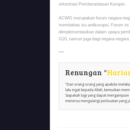
orkestrasi Pemberantasan Korupsi.
ACWG merupakan forum negara-nega
membahas isu antikorupsi. Forum in
diimplementasikan dalam upaya pembe
G20, namun juga bagi negara-negara 
***
Renungan "
Haria
"Dan orang-orang yang apabila melakuk
lalu ingat kepada Allah, kemudian m
Siapakah lagi yang dapat mengampuni d
menerus mengulangi perbuatan yang jah