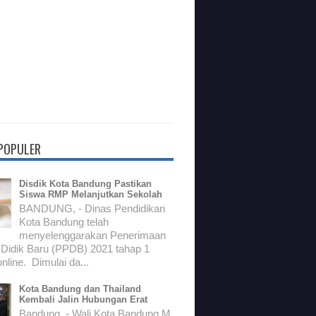
 POPULER
Disdik Kota Bandung Pastikan
Siswa RMP Melanjutkan Sekolah
BANDUNG, - Dinas Pendidikan
Kota Bandung telah
menyelenggarakan Penerimaan
 Didik Baru (PPDB) 2021 tahap 1
nline. Dimulai da...
Kota Bandung dan Thailand
Kembali Jalin Hubungan Erat
Bandung, - Wali Kota Bandung M.