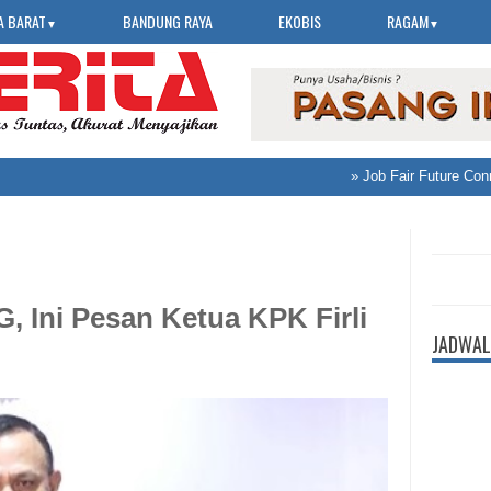
A BARAT
BANDUNG RAYA
EKOBIS
RAGAM
▼
▼
»
Job Fair Future Connec
, Ini Pesan Ketua KPK Firli
JADWAL