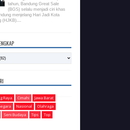
tahun, Bandung Great Sale
(BGS) selalu menjadi ciri khas
ndung menjelang Hari Jadi Kota
 (HJKB)....
LENGKAP
RI
g Raya
Cimahi
Jawa Barat
egara
Nasional
Olahraga
Seni Budaya
Tips
Top