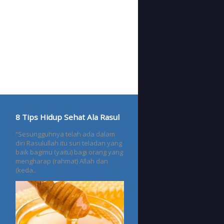
8 Tips Hidup Sehat Ala Rasul
“Sesungguhnya telah ada dalam
diri Rasulullah itu suri teladan yang
baik bagimu (yaitu) bagi orang yang
mengharap (rahmat) Allah dan
(keda...