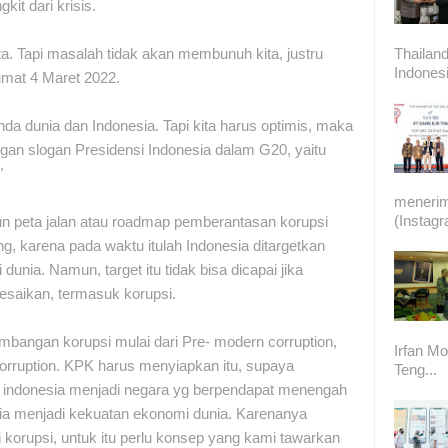
kit dari krisis.
Thailand
a. Tapi masalah tidak akan membunuh kita, justru
Indonesi
Jumat 4 Maret 2022.
nda dunia dan Indonesia. Tapi kita harus optimis, maka
ngan slogan Presidensi Indonesia dalam G20, yaitu
"
meneri
(Instag
un peta jalan atau roadmap pemberantasan korupsi
g, karena pada waktu itulah Indonesia ditargetkan
unia. Namun, target itu tidak bisa dicapai jika
esaikan, termasuk korupsi.
embangan korupsi mulai dari Pre- modern corruption,
Irfan Mo
orruption. KPK harus menyiapkan itu, supaya
Teng...
an indonesia menjadi negara yg berpendapat menengah
sia menjadi kekuatan ekonomi dunia. Karenanya
i korupsi, untuk itu perlu konsep yang kami tawarkan