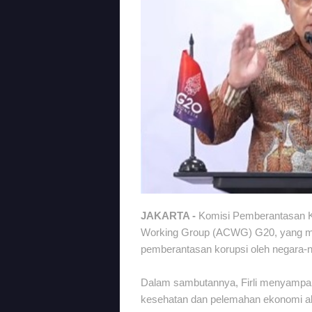
JAKARTA -
Komisi Pemberantasan Ko
Working Group (ACWG) G20, yang m
pemberantasan korupsi oleh negara-
Dalam sambutannya, Firli menyampaik
kesehatan dan pelemahan ekonomi ak