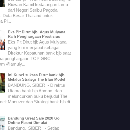
Ridwan Kamil kedatangan tamu
dari Negeri Seribu Pagoda,
. Duta Besar Thailand untuk
a Pi...
Eks Plt Dirut bjb, Agus Mulyana
Raih Penghargaan Prestisius
Eks Plt Dirut bjb Agus Mulyana
yang kini menjabat sebagai
Direktur Kepatuhan bank bjb saat
ma penghargaan TOP GRC.
ram @amuly...
Ini Kunci sukses Dirut bank bjb
Melalui Strategi The Irfan Model
BANDUNG, SIBER - Direktur
Utama bank bjb Ahmad Irfan
meluncurkan buku berjudul The
del: Manuver dan Strategi bank bjb di
Bandung Great Sale 2020 Go
Online Resmi Dimulai
Bandung, SIBER - Setiap