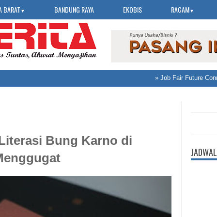
A BARAT
BANDUNG RAYA
EKOBIS
RAGAM
▼
▼
»
Job Fair Future Connect
Literasi Bung Karno di
JADWAL
Menggugat