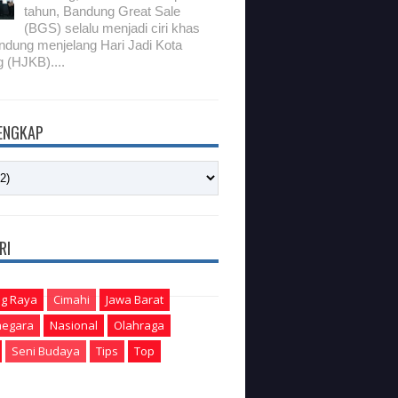
tahun, Bandung Great Sale
(BGS) selalu menjadi ciri khas
ndung menjelang Hari Jadi Kota
 (HJKB)....
LENGKAP
RI
g Raya
Cimahi
Jawa Barat
egara
Nasional
Olahraga
Seni Budaya
Tips
Top