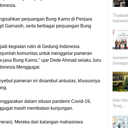
onesia.
Thailand
engisahkan perjuangan Bung Karno di Penjara
Indonesi
it Garnasih, serta berbagai perjuangan Bung
adi kegiatan rutin di Gedung Indonesia
jumlah komunitas untuk menggelar pameran
meneri
sa-jasa Bung Karno," ujar Dede Ahmad selaku Juru
(Instag
donesia Menggugat.
yebut pameran ini disambut antusias, khususnya
ung.
Irfan Mo
lenggarakan dalam situasi pandemi Covid-19,
Teng...
ggugat masih membatasi kunjungan.
meran). Mereka dari kalangan mahasiswa