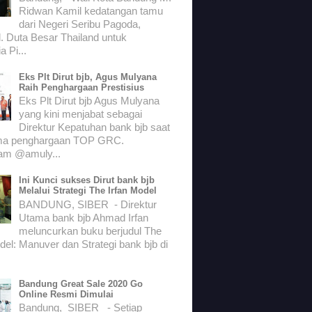
Ridwan Kamil kedatangan tamu
dari Negeri Seribu Pagoda,
. Duta Besar Thailand untuk
a Pi...
Eks Plt Dirut bjb, Agus Mulyana
Raih Penghargaan Prestisius
Eks Plt Dirut bjb Agus Mulyana
yang kini menjabat sebagai
Direktur Kepatuhan bank bjb saat
ma penghargaan TOP GRC.
ram @amuly...
Ini Kunci sukses Dirut bank bjb
Melalui Strategi The Irfan Model
BANDUNG, SIBER - Direktur
Utama bank bjb Ahmad Irfan
meluncurkan buku berjudul The
del: Manuver dan Strategi bank bjb di
Bandung Great Sale 2020 Go
Online Resmi Dimulai
Bandung, SIBER - Setiap