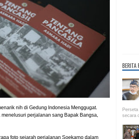
BERITA
narik nih di Gedung Indonesia Menggugat.
Perseta
sa menelusuri perjalanan sang Bapak Bangsa,
secara o
erapa foto sejarah perjalanan Soekarno dalam