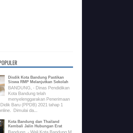
 POPULER
Disdik Kota Bandung Pastikan
Siswa RMP Melanjutkan Sekolah
BANDUNG, - Dinas Pendidikan
Kota Bandung telah
menyelenggarakan Penerimaan
 Didik Baru (PPDB) 2021 tahap 1
nline. Dimulai da...
Kota Bandung dan Thailand
Kembali Jalin Hubungan Erat
Bandung, - Wali Kota Bandung M.