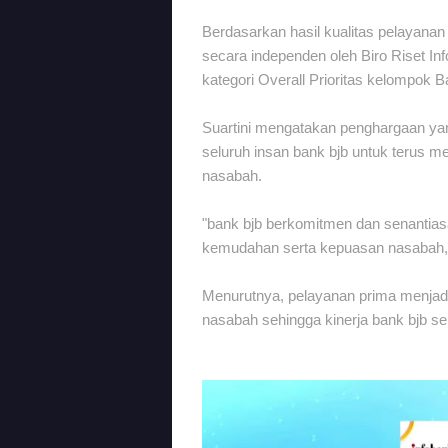
Berdasarkan hasil kualitas pelayanan d
secara independen oleh Biro Riset In
kategori Overall Prioritas kelompo
Suartini mengatakan penghargaan ya
seluruh insan bank bjb untuk terus 
nasabah.
"bank bjb berkomitmen dan senantia
kemudahan serta kepuasan nasabah," 
Menurutnya, pelayanan prima menjadi
nasabah sehingga kinerja bank bjb s