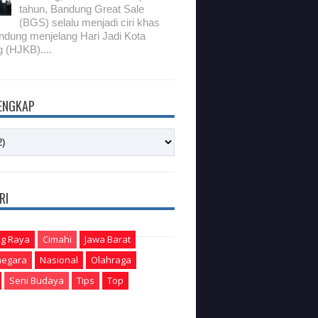
tahun, Bandung Great Sale
(BGS) selalu menjadi ciri khas
ndung menjelang Hari Jadi Kota
 (HJKB)....
LENGKAP
RI
g Raya
Cimahi
Jawa Barat
egara
Nasional
Olahraga
Seni Budaya
Tips
Top