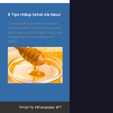
8 Tips Hidup Sehat Ala Rasul
“Sesungguhnya telah ada dalam
diri Rasulullah itu suri teladan yang
baik bagimu (yaitu) bagi orang yang
mengharap (rahmat) Allah dan
(keda...