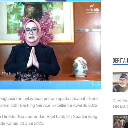
BERITA
enghadirkan pelayanan prima kepada nasabah di era
Perseta
 dalam 19th Banking Service Excellence Awards 2022
secara o
a Direktur Konsumer dan Ritel bank bjb Suartini yang
ada Kamis 30 Juni 2022.