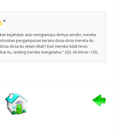
n
"
an kejahatan atau mengianiaya dirinya sendiri, mereka
emohonkan pengampunan kerana dosa-dosa mereka itu.
osa-dosa itu selain Allah? Dan mereka tidak terus-
at itu, sedang mereka mengetahui." (QS. Ali-lmran: 135)