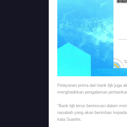
Pelayanan prima dari bank bjb juga ak
menghadirkan pengalaman perbankan 
"Bank bjb terus berinovasi dalam me
nasabah yang akan berimbas kepada 
kata Suartini.