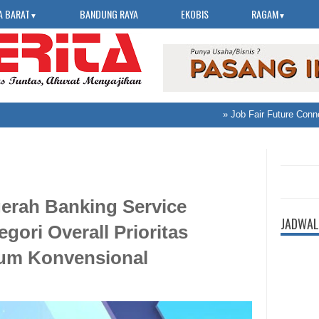
A BARAT
BANDUNG RAYA
EKOBIS
RAGAM
▼
▼
»
Job Fair Future Connect 2
erah Banking Service
JADWAL
gori Overall Prioritas
um Konvensional