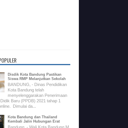
 POPULER
Disdik Kota Bandung Pastikan
Siswa RMP Melanjutkan Sekolah
BANDUNG, - Dinas Pendidikan
Kota Bandung telah
menyelenggarakan Penerimaan
 Didik Baru (PPDB) 2021 tahap 1
nline. Dimulai da...
Kota Bandung dan Thailand
Kembali Jalin Hubungan Erat
Bandung, - Wali Kota Bandung M.