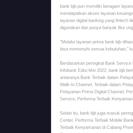
bank bjb pun memiliki beragam lay
mendapatkan akses layanan keuanga
layanan digital banking yang fintech 
digunakan dan punya banyak fitur ung
"Melalui layanan prima bank bjb dih
bisa memenuhi semua kebutuhan," kat
Berdasarkan peringkat Bank Service 
Infobank Edisi Mei 2022, bank bjb ber
antaranya Bank Terbaik dalam Pelay
Walk-In Channel, Terbaik dalam Pela
Pelayanan Prima Digital Channel, Pe
Service, Performa Terbaik Kenyaman
Selain itu, bank bjb juga masuk peri
Center, Performa Terbaik Mobile Ban
Terbaik Kenyamanan di Cabang Priorit