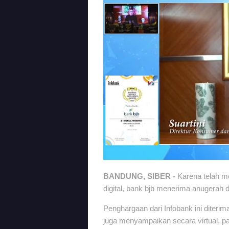
BANDUNG, SIBER -
Karena telah m
digital, bank bjb menerima anugerah
Penghargaan dari Infobank ini diterim
juga menyampaikan secara virtual, p