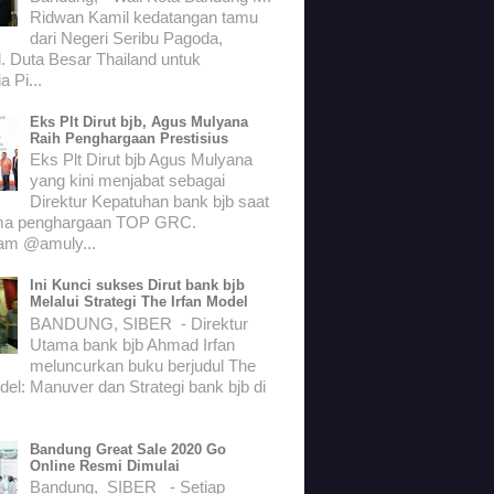
Ridwan Kamil kedatangan tamu
dari Negeri Seribu Pagoda,
. Duta Besar Thailand untuk
a Pi...
Eks Plt Dirut bjb, Agus Mulyana
Raih Penghargaan Prestisius
Eks Plt Dirut bjb Agus Mulyana
yang kini menjabat sebagai
Direktur Kepatuhan bank bjb saat
ma penghargaan TOP GRC.
ram @amuly...
Ini Kunci sukses Dirut bank bjb
Melalui Strategi The Irfan Model
BANDUNG, SIBER - Direktur
Utama bank bjb Ahmad Irfan
meluncurkan buku berjudul The
del: Manuver dan Strategi bank bjb di
Bandung Great Sale 2020 Go
Online Resmi Dimulai
Bandung, SIBER - Setiap