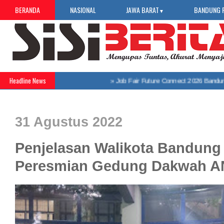
BERANDA
NASIONAL
JAWA BARAT
BANDUNG 
▼
Headline News
»
Job Fair Future Connect 2026 Bandung Sel
31 Agustus 2022
Penjelasan Walikota Bandung 
Peresmian Gedung Dakwah 