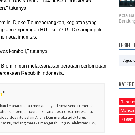
rsen. Dosis kedua, 104 persen, booster 46
en," tuturnya.
Kota Ba
Bandung
omlin, Djoko Tio menerangkan, kegiatan yang
ngka memperingati HUT ke-77 RI. Di samping itu
 menjaga imunitas.
LEBIH 
wes kembali," tuturnya.
 Bromlin pun melaksanakan beragam perlombaan
erdekaan Republik Indonesia.
KATEGO
n
"
Bandun
an kejahatan atau mengianiaya dirinya sendiri, mereka
Mancan
emohonkan pengampunan kerana dosa-dosa mereka itu.
osa-dosa itu selain Allah? Dan mereka tidak terus-
Ragam
at itu, sedang mereka mengetahui." (QS. Ali-lmran: 135)