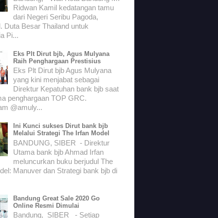
Ridwan Kamil kedatangan tamu
dari Negeri Seribu Pagoda,
. Duta Besar Thailand untuk
a Pi...
Eks Plt Dirut bjb, Agus Mulyana
Raih Penghargaan Prestisius
Eks Plt Dirut bjb Agus Mulyana
yang kini menjabat sebagai
Direktur Kepatuhan bank bjb saat
ma penghargaan TOP GRC.
ram @amuly...
Ini Kunci sukses Dirut bank bjb
Melalui Strategi The Irfan Model
BANDUNG, SIBER - Direktur
Utama bank bjb Ahmad Irfan
meluncurkan buku berjudul The
del: Manuver dan Strategi bank bjb di
Bandung Great Sale 2020 Go
Online Resmi Dimulai
Bandung, SIBER - Setiap