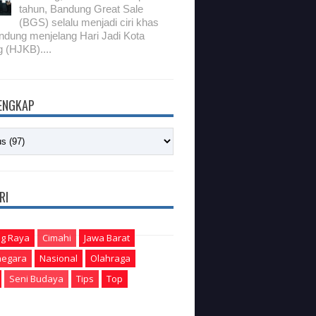
tahun, Bandung Great Sale
(BGS) selalu menjadi ciri khas
ndung menjelang Hari Jadi Kota
 (HJKB)....
LENGKAP
RI
g Raya
Cimahi
Jawa Barat
egara
Nasional
Olahraga
Seni Budaya
Tips
Top