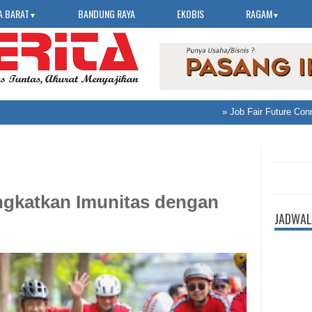
A BARAT
BANDUNG RAYA
EKOBIS
RAGAM
▼
▼
»
Job Fair Future Connect
ngkatkan Imunitas dengan
JADWAL