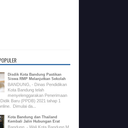
 POPULER
Disdik Kota Bandung Pastikan
Siswa RMP Melanjutkan Sekolah
BANDUNG, - Dinas Pendidikan
Kota Bandung telah
menyelenggarakan Penerimaan
 Didik Baru (PPDB) 2021 tahap 1
nline. Dimulai da...
Kota Bandung dan Thailand
Kembali Jalin Hubungan Erat
Bandung, - Wali Kota Bandung M.