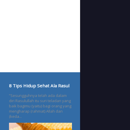
8 Tips Hidup Sehat Ala Rasul
“Sesungguhnya telah ada dalam
diri Rasulullah itu suri teladan yang
baik bagimu (yaitu) bagi orang yang
mengharap (rahmat) Allah dan
(keda...