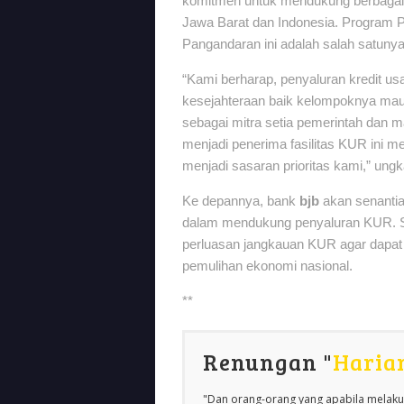
komitmen untuk mendukung berbagai 
Jawa Barat dan Indonesia. Program Pe
Pangandaran ini adalah salah satuny
“Kami berharap, penyaluran kredit us
kesejahteraan baik kelompoknya ma
sebagai mitra setia pemerintah dan
menjadi penerima fasilitas KUR ini 
menjadi sasaran prioritas kami,” ung
Ke depannya, bank
bjb
akan senantia
dalam mendukung penyaluran KUR. Se
perluasan jangkauan KUR agar dapat
pemulihan ekonomi nasional.
**
Renungan "
Haria
"Dan orang-orang yang apabila melakuk