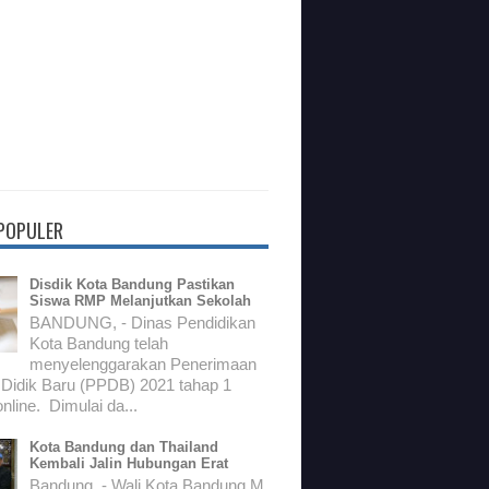
 POPULER
Disdik Kota Bandung Pastikan
Siswa RMP Melanjutkan Sekolah
BANDUNG, - Dinas Pendidikan
Kota Bandung telah
menyelenggarakan Penerimaan
 Didik Baru (PPDB) 2021 tahap 1
nline. Dimulai da...
Kota Bandung dan Thailand
Kembali Jalin Hubungan Erat
Bandung, - Wali Kota Bandung M.