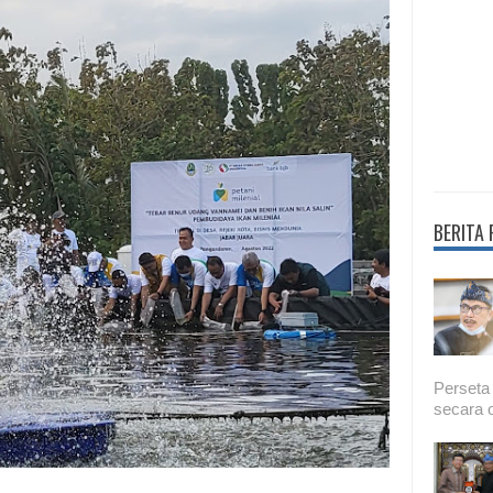
BERITA
Perseta
secara o