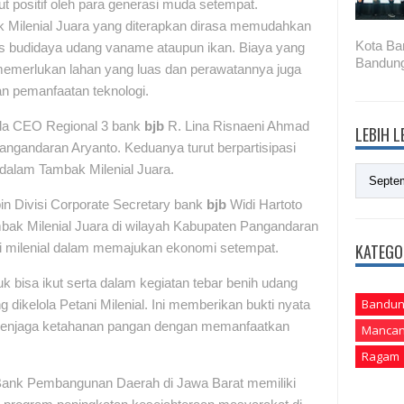
ut positif oleh para generasi muda setempat.
k Milenial Juara yang diterapkan dirasa memudahkan
Kota Ba
snis budidaya udang vaname ataupun ikan. Biaya yang
Bandung
ak memerlukan lahan yang luas dan perawatannya juga
an pemanfaatan teknologi.
ula CEO Regional 3 bank
bjb
R. Lina Risnaeni Ahmad
LEBIH 
gandaran Aryanto. Keduanya turut berpartisipasi
alam Tambak Milenial Juara.
n Divisi Corporate Secretary bank
bjb
Widi Hartoto
k Milenial Juara di wilayah Kabupaten Pangandaran
KATEGO
asi milenial dalam memajukan ekonomi setempat.
uk bisa ikut serta dalam kegiatan tebar benih udang
Bandun
dikelola Petani Milenial. Ini memberikan bukti nyata
menjaga ketahanan pangan dengan memanfaatkan
Mancan
Ragam
ank Pembangunan Daerah di Jawa Barat memiliki