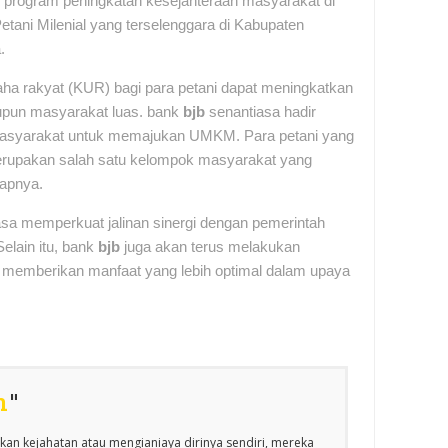
program peningkatan kesejahteraan masyarakat di
tani Milenial yang terselenggara di Kabupaten
a.
aha rakyat (KUR) bagi para petani dapat meningkatkan
upun masyarakat luas. bank
bjb
senantiasa hadir
 masyarakat untuk memajukan UMKM. Para petani yang
merupakan salah satu kelompok masyarakat yang
kapnya.
sa memperkuat jalinan sinergi dengan pemerintah
lain itu, bank
bjb
juga akan terus melakukan
 memberikan manfaat yang lebih optimal dalam upaya
n
"
an kejahatan atau mengianiaya dirinya sendiri, mereka