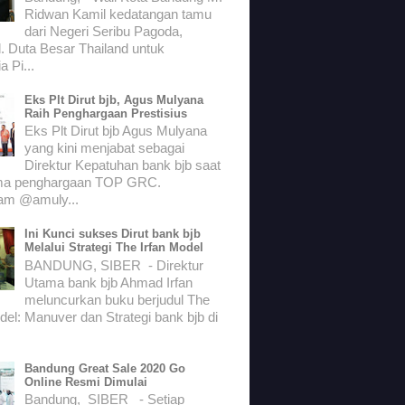
Ridwan Kamil kedatangan tamu
dari Negeri Seribu Pagoda,
. Duta Besar Thailand untuk
a Pi...
Eks Plt Dirut bjb, Agus Mulyana
Raih Penghargaan Prestisius
Eks Plt Dirut bjb Agus Mulyana
yang kini menjabat sebagai
Direktur Kepatuhan bank bjb saat
ma penghargaan TOP GRC.
ram @amuly...
Ini Kunci sukses Dirut bank bjb
Melalui Strategi The Irfan Model
BANDUNG, SIBER - Direktur
Utama bank bjb Ahmad Irfan
meluncurkan buku berjudul The
del: Manuver dan Strategi bank bjb di
Bandung Great Sale 2020 Go
Online Resmi Dimulai
Bandung, SIBER - Setiap