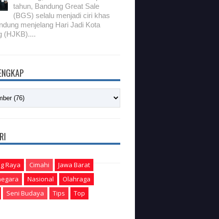
tahun, Bandung Great Sale
(BGS) selalu menjadi ciri khas
ndung menjelang Hari Jadi Kota
 (HJKB)....
LENGKAP
RI
g Raya
Cimahi
Jawa Barat
egara
Nasional
Olahraga
Seni Budaya
Tips
Top