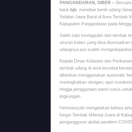
PANGANDARAN, SIBER --
Bersama
bank
bjb
menebar benih udang Vanam
Selatan Jawa Barat di Area Tambak Mil
Kabupaten Pangandaran pada Minggu
Salah satu keunggulan dari tambak t
ukuran kolam yang bisa disesuaikan d
udangnya pun sudah mengedepankan te
Kepala Dinas Kelautan dan Perikana
tambak udang di area tersebut berope
diberikan menggunakan automatic feed
meningkatkan oksigen, opsi monitoring
hingga penggunaan panel surya untu
lingkungan.
Hermansyah mengatakan bahwa pihak
fungsi Tambak Milenial Juara di Ka
pengangguran akibat pandemi COVI