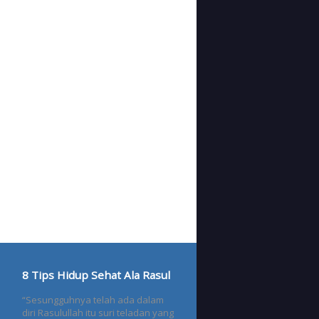
8 Tips Hidup Sehat Ala Rasul
“Sesungguhnya telah ada dalam
diri Rasulullah itu suri teladan yang