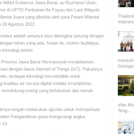
 WAkil Gubernur Jawa Barat, uu Ruzhanul Ulum,
e di UPTD Perikanan Air Payau dan Laut Wilayah
Thailand
enial Juara yang dikelola oleh para Petani Milenial
Indonesi
 28 Agustus 2022.
ersebut adalah areanya bisa dibongkar pasang dengan
engan lahan yang ada. Selain itu, sistem budidaya
knologi terkini.
meneri
n Provinsi Jawa Barat Hermansyah menjelaskan,
(Instag
rasi dengan basis Internet of Things (IoT). Pakannya
er, terdapat teknologi microbubble untuk
 kualitas air secara digital melalui smartphone,
k mendukung energi yang terbarukan dan ramah
Irfan Mo
nya tengah melakukan ujicoba untuk memperluas
Teng...
bupaten Pangandaran guna mengurangi angka
D-19.