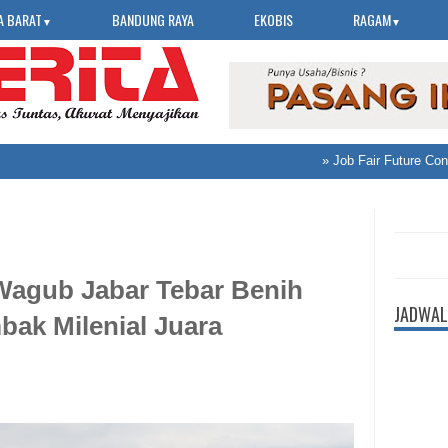
A BARAT
BANDUNG RAYA
EKOBIS
RAGAM
▼
▼
»
Job Fair Future Connect
Wagub Jabar Tebar Benih
JADWAL
bak Milenial Juara