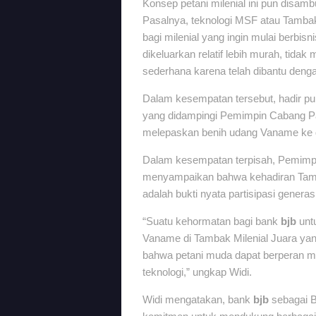
Konsep petani milenial ini pun disamb
Pasalnya, teknologi MSF atau Tamba
bagi milenial yang ingin mulai berbi
dikeluarkan relatif lebih murah, tid
sederhana karena telah dibantu deng
Dalam kesempatan tersebut, hadir p
yang didampingi Pemimpin Cabang Pan
melepaskan benih udang Vaname ke d
Dalam kesempatan terpisah, Pemimpi
menyampaikan bahwa kehadiran Tamba
adalah bukti nyata partisipasi gener
“Suatu kehormatan bagi bank
bjb
unt
Vaname di Tambak Milenial Juara yang 
bahwa petani muda dapat berperan 
teknologi,” ungkap Widi.
Widi mengatakan, bank
bjb
sebagai B