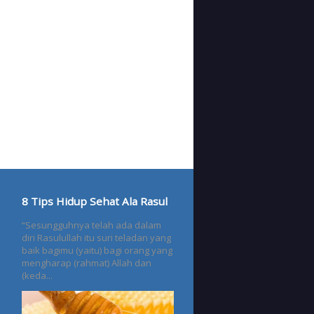
8 Tips Hidup Sehat Ala Rasul
“Sesungguhnya telah ada dalam
diri Rasulullah itu suri teladan yang
baik bagimu (yaitu) bagi orang yang
mengharap (rahmat) Allah dan
(keda...