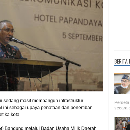
BERITA
ni sedang masif membangun infrastruktur
Perseta
l ini sebagai upaya penataan dan penertiban
secara o
tika kota.
ot) Bandung melalui Badan Usaha Milik Daerah