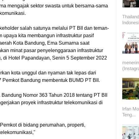
ama mengajak sektor swasta untuk bersama-sama
ekomunikasi.
Thailand
Indonesi
keholder salah satunya melalui PT BII dan teman-
 upaya kita membangun infrastruktur pasif
 Daerah Kota Bandung, Ema Sumarna saat
an minat pasar penyelenggaraan infrastruktur
g, di Hotel Papandayan, Senin 5 September 2022
meneri
(Instag
kan kota unggul dan nyaman tak lepas dari
 2017 Pemkot Bandung membentuk BUMD PT BII.
ta Bandung Nomor 363 Tahun 2018 tentang PT BII
erjakan proyek infrastruktur telekomunikasi di
Irfan Mo
Teng...
mkot di bidang perumahan, properti,
 telekomunikasi,"