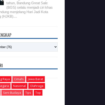
tahun, Bandung Great Sale
(BGS) selalu menjadi ciri khas
ndung menjelang Hari Jadi Kota
 (HJKB)....
LENGKAP
RI
g Raya
Cimahi
Jawa Barat
egara
Nasional
Olahraga
Seni Budaya
Tips
Top