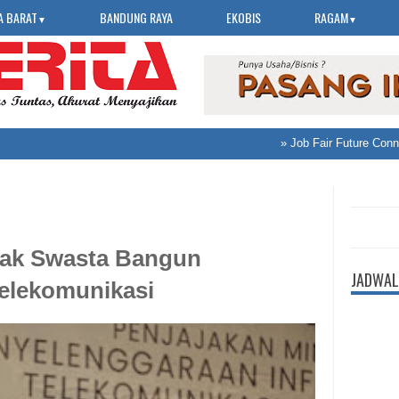
A BARAT
BANDUNG RAYA
EKOBIS
RAGAM
▼
▼
»
Job Fair Future Connect 2
ak Swasta Bangun
JADWAL
 Telekomunikasi