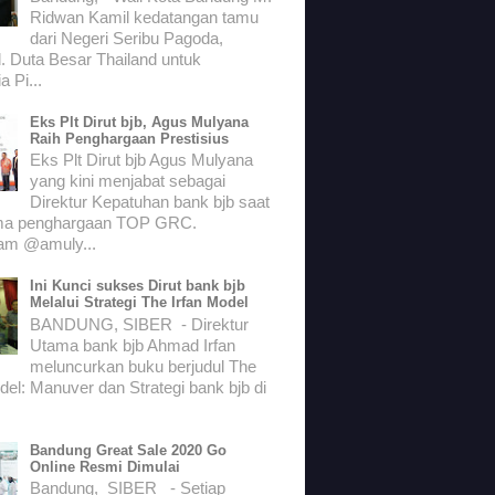
Ridwan Kamil kedatangan tamu
dari Negeri Seribu Pagoda,
. Duta Besar Thailand untuk
a Pi...
Eks Plt Dirut bjb, Agus Mulyana
Raih Penghargaan Prestisius
Eks Plt Dirut bjb Agus Mulyana
yang kini menjabat sebagai
Direktur Kepatuhan bank bjb saat
ma penghargaan TOP GRC.
ram @amuly...
Ini Kunci sukses Dirut bank bjb
Melalui Strategi The Irfan Model
BANDUNG, SIBER - Direktur
Utama bank bjb Ahmad Irfan
meluncurkan buku berjudul The
del: Manuver dan Strategi bank bjb di
Bandung Great Sale 2020 Go
Online Resmi Dimulai
Bandung, SIBER - Setiap