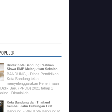
 POPULER
Disdik Kota Bandung Pastikan
Siswa RMP Melanjutkan Sekolah
BANDUNG, - Dinas Pendidikan
Kota Bandung telah
menyelenggarakan Penerimaan
 Didik Baru (PPDB) 2021 tahap 1
nline. Dimulai da...
Kota Bandung dan Thailand
Kembali Jalin Hubungan Erat
Bandung, - Wali Kota Bandung M.