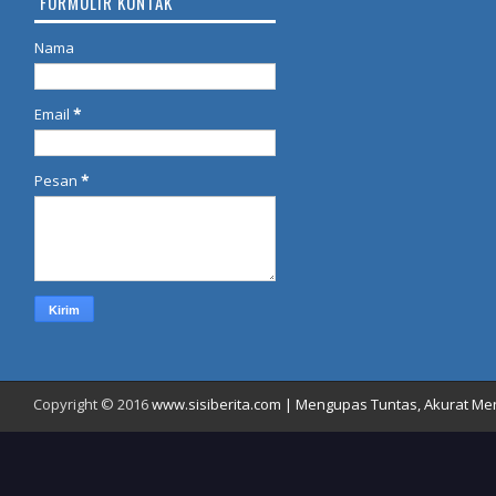
FORMULIR KONTAK
Nama
Email
*
Pesan
*
Copyright © 2016
www.sisiberita.com | Mengupas Tuntas, Akurat Meny