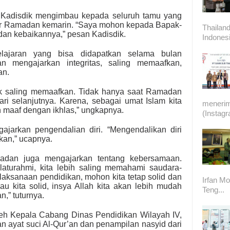
ni, Kadisdik mengimbau kepada seluruh tamu yang
fer Ramadan kemarin. “Saya mohon kepada Bapak-
Thailand
, dan kebaikannya,” pesan Kadisdik.
Indonesi
lajaran yang bisa didapatkan selama bulan
 mengajarkan integritas, saling memaafkan,
an.
k saling memaafkan. Tidak hanya saat Ramadan
i-hari selanjutnya. Karena, sebagai umat Islam kita
meneri
n maaf dengan ikhlas,” ungkapnya.
(Instag
jarkan pengendalian diri. “Mengendalikan diri
ikan,” ucapnya.
amadan juga mengajarkan tentang kebersamaan.
aturahmi, kita lebih saling memahami saudara-
laksanaan pendidikan, mohon kita tetap solid dan
Irfan Mo
u kita solid, insya Allah kita akan lebih mudah
Teng...
n,” tuturnya.
oleh Kepala Cabang Dinas Pendidikan Wilayah IV,
n ayat suci Al-Qur’an dan penampilan nasyid dari