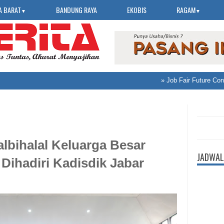
A BARAT
BANDUNG RAYA
EKOBIS
RAGAM
▼
▼
»
Job Fair Future Connec
albihalal Keluarga Besar
JADWAL
 Dihadiri Kadisdik Jabar