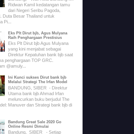
Ridwan Kamil kedatangan tamu
dari Negeri Seribu Pagoda,
. Duta Besar Thailand untuk
a Pi...
Eks Plt Dirut bjb, Agus Mulyana
Raih Penghargaan Prestisius
Eks Plt Dirut bjb Agus Mulyana
yang kini menjabat sebagai
Direktur Kepatuhan bank bjb saat
ma penghargaan TOP GRC.
ram @amuly...
Ini Kunci sukses Dirut bank bjb
Melalui Strategi The Irfan Model
BANDUNG, SIBER - Direktur
Utama bank bjb Ahmad Irfan
meluncurkan buku berjudul The
del: Manuver dan Strategi bank bjb di
Bandung Great Sale 2020 Go
Online Resmi Dimulai
Bandung, SIBER - Setiap