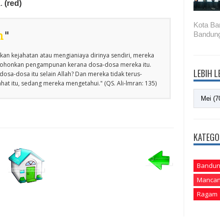
a.
(red)
Kota Ba
n
"
Bandung
an kejahatan atau mengianiaya dirinya sendiri, mereka
emohonkan pengampunan kerana dosa-dosa mereka itu.
LEBIH 
osa-dosa itu selain Allah? Dan mereka tidak terus-
at itu, sedang mereka mengetahui." (QS. Ali-lmran: 135)
KATEGO
Bandun
Mancan
Ragam