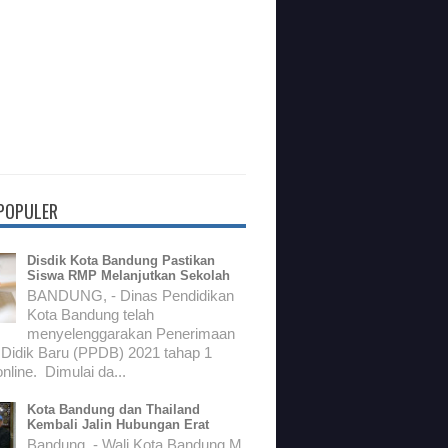
 POPULER
Disdik Kota Bandung Pastikan
Siswa RMP Melanjutkan Sekolah
BANDUNG, - Dinas Pendidikan
Kota Bandung telah
menyelenggarakan Penerimaan
 Didik Baru (PPDB) 2021 tahap 1
nline. Dimulai da...
Kota Bandung dan Thailand
Kembali Jalin Hubungan Erat
Bandung, - Wali Kota Bandung M.