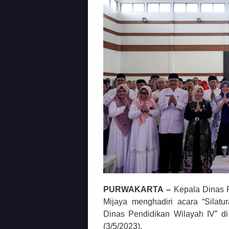
PURWAKARTA –
Kepala Dinas P
Mijaya menghadiri acara “Silat
Dinas Pendidikan Wilayah IV” d
(3/5/2023).