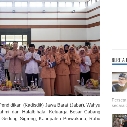
BERITA
Perseta
endidikan (Kadisdik) Jawa Barat (Jabar), Wahyu
secara o
urahmi dan Halalbihalal Keluarga Besar Cabang
i Gedung Sigrong, Kabupaten Purwakarta, Rabu