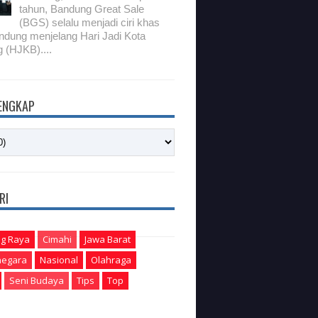
tahun, Bandung Great Sale
(BGS) selalu menjadi ciri khas
ndung menjelang Hari Jadi Kota
 (HJKB)....
LENGKAP
RI
g Raya
Cimahi
Jawa Barat
egara
Nasional
Olahraga
Seni Budaya
Tips
Top