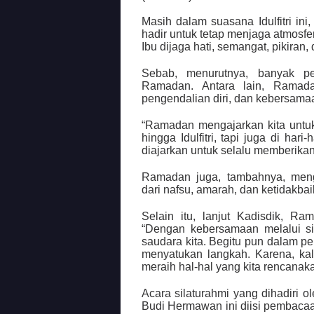
Masih dalam suasana Idulfitri i
hadir untuk tetap menjaga atmos
Ibu dijaga hati, semangat, pikiran
Sebab, menurutnya, banyak pe
Ramadan. Antara lain, Ramadan
pengendalian diri, dan kebersama
“Ramadan mengajarkan kita untu
hingga Idulfitri, tapi juga di har
diajarkan untuk selalu memberika
Ramadan juga, tambahnya, menga
dari nafsu, amarah, dan ketidakba
Selain itu, lanjut Kadisdik, R
“Dengan kebersamaan melalui sil
saudara kita. Begitu pun dalam pe
menyatukan langkah. Karena, kala
meraih hal-hal yang kita rencanaka
Acara silaturahmi yang dihadiri 
Budi Hermawan ini diisi pembacaa