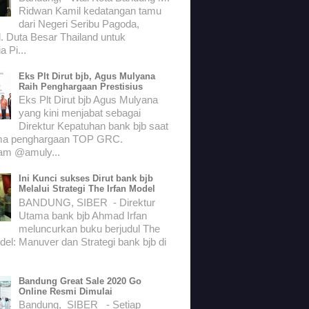
Ridwan Kamil kedatangan tamu
dari Negeri Seribu Pagoda,
. Duta Besar Thailand untuk
a Pi...
Eks Plt Dirut bjb, Agus Mulyana
Raih Penghargaan Prestisius
Eks Plt Dirut bjb Agus Mulyana
yang kini menjabat sebagai
Direktur Kepatuhan bank bjb saat
ma penghargaan TOP GRC.
ram @amuly...
Ini Kunci sukses Dirut bank bjb
Melalui Strategi The Irfan Model
BANDUNG, SIBER - Direktur
Utama bank bjb Ahmad Irfan
meluncurkan buku berjudul The
del: Manuver dan Strategi bank bjb di
Bandung Great Sale 2020 Go
Online Resmi Dimulai
Bandung, SIBER - Setiap