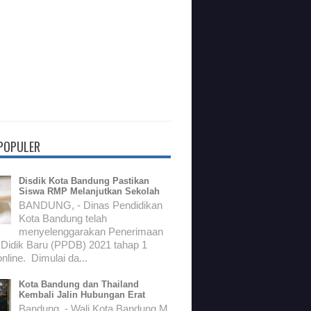
 POPULER
Disdik Kota Bandung Pastikan
Siswa RMP Melanjutkan Sekolah
BANDUNG, - Dinas Pendidikan
Kota Bandung telah
menyelenggarakan Penerimaan
 Didik Baru (PPDB) 2021 tahap 1
nline. Dimulai da...
Kota Bandung dan Thailand
Kembali Jalin Hubungan Erat
Bandung, - Wali Kota Bandung M.