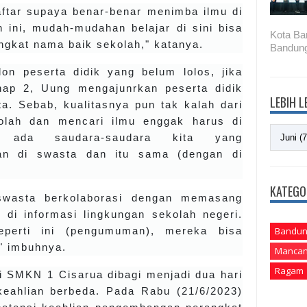
ftar supaya benar-benar menimba ilmu di
 ini, mudah-mudahan belajar di sini bisa
Kota Ba
gkat nama baik sekolah," katanya.
Bandung
on peserta didik yang belum lolos, jika
hap 2, Uung mengajunrkan peserta didik
LEBIH 
a. Sebab, kualitasnya pun tak kalah dari
kolah dan mencari ilmu enggak harus di
h ada saudara-saudara kita yang
an di swasta dan itu sama (dengan di
KATEGO
swasta berkolaborasi dengan memasang
di informasi lingkungan sekolah negeri.
perti ini (pengumuman), mereka bisa
Bandun
" imbuhnya.
Mancan
Ragam
i SMKN 1 Cisarua dibagi menjadi dua hari
keahlian berbeda. Pada Rabu (21/6/2023)