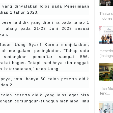
k yang dinyatakan lolos pada Penerimaan
ahap 1 tahun 2023.
Thailand
Indonesi
 peserta didik yang diterima pada tahap 1
ar ulang pada 21-23 Juni 2023 sesuai
ikan.
aden Uung Syarif Kurnia menjelaskan,
olah mengalami peningkatan. "Tahap satu
meneri
(Instag
 sedangkan pendaftar sampai 596.
akat bagus. Tetapi, sedihnya kita enggak
a keterbatasan," ucap Uung.
pnya, total hanya 50 calon peserta didik
1 dan 2.
Irfan Mo
Teng...
alon peserta didik yang lolos agar bisa
engan bersungguh-sungguh menimba ilmu