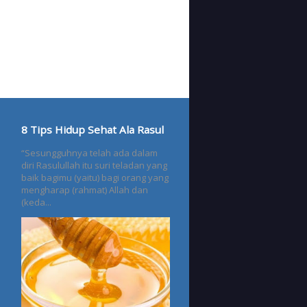
8 Tips Hidup Sehat Ala Rasul
“Sesungguhnya telah ada dalam
diri Rasulullah itu suri teladan yang
baik bagimu (yaitu) bagi orang yang
mengharap (rahmat) Allah dan
(keda...