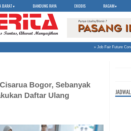
A BARAT
BANDUNG RAYA
EKOBIS
RAGAM
▼
▼
»
Job Fair Future Connect
 Cisarua Bogor, Sebanyak
JADWAL
akukan Daftar Ulang