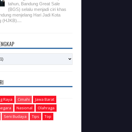
tahun, Bandung Great Sale
(BGS) selalu menjadi ciri khas
ndung menjelang Hari Jadi Kota
 (HJKB)....
LENGKAP
RI
g Raya
Cimahi
Jawa Barat
egara
Nasional
Olahraga
Seni Budaya
Tips
Top