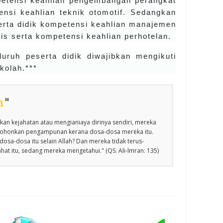
mpetensi keahlian pengembangan perangkat
nsi keahlian teknik otomotif. Sedangkan
erta didik kompetensi keahlian manajemen
is serta kompetensi keahlian perhotelan.
uruh peserta didik diwajibkan mengikuti
kolah.***
n
"
an kejahatan atau mengianiaya dirinya sendiri, mereka
emohonkan pengampunan kerana dosa-dosa mereka itu.
osa-dosa itu selain Allah? Dan mereka tidak terus-
at itu, sedang mereka mengetahui." (QS. Ali-lmran: 135)