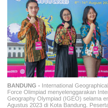
BANDUNG -
International Geographica
Force Olimpiad menyelenggarakan Inter
Geography Olympiad (IGEO) selama en
Agustus 2023 di Kota Bandung. Peser