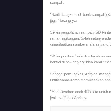
sampah.
"Nanti diangkut oleh bank sampah (
juga," terangnya.
Selain pengolahan sampah, SD Pelita
ramah lingkungan. Salah satunya ad
dimanfaatkan sumber mata air yang b
"Walaupun kami ada di wilayah rawan b
kontrol di bawah yang bisa kami cek s
Sebagai pamungkas, Apriyani mengaj
untuk sama-sama membiasakan anak 
"Mari biasakan anak didik kita unt
jenisnya," ajak Apriany.