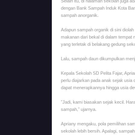
Selain itu, di halaman sekolah juga 
dengan Bank Sampah Induk Kota Ban
sampah anorganik.
Adapun sampah organik di sini diola
makanan dari bekal di dalam tempat
yang terletak di belakang gedung sek
Lalu, sampah daun dikumpulkan menj
Kepala Sekolah SD Pelita Fajar, Apr
perlu diajarkan pada anak sejak usia 
dapat menerapkannya hingga usia de
"Jadi, kami biasakan sejak kecil. Har
sampah," ujarnya.
Apriany mengaku, pola pemilihan samp
sekolah lebih bersih. Apalagi, sampah 