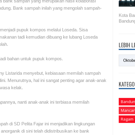
ada bank sampah yang merupakan hasil kolaborasi
dung. Bank sampah inilah yang mengolah sampah-
Kota Ba
Bandung
h menjadi pupuk kompos melalui Loseda. Sisa
 makanan tadi kemudian dibuang ke lubang Loseda
LEBIH 
olah.
adi bahan untuk pupuk kompos.
iany Listarida menyebut, kebiasaan memilah sampah
dini. Menurutnya, hal ini sangat penting agar anak-anak
KATEGO
wasa kelak.
Bandun
apannya, nanti anak-anak ini terbiasa memilah
Mancan
Ragam
ah di SD Pelita Fajar ini menjadikan lingkungan
anorganik di sini telah didistribusikan ke bank