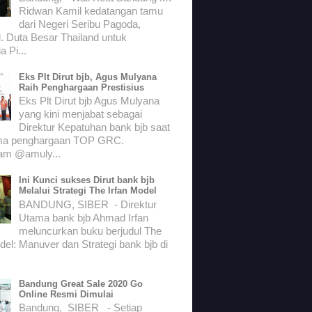
Ridwan Kamil kedatangan tamu
dari Negeri Seribu Pagoda,
. Duta Besar Thailand untuk
a Pi...
Eks Plt Dirut bjb, Agus Mulyana
Raih Penghargaan Prestisius
Eks Plt Dirut bjb Agus Mulyana
yang kini menjabat sebagai
Direktur Kepatuhan bank bjb saat
ma penghargaan TOP GRC.
ram @amuly...
Ini Kunci sukses Dirut bank bjb
Melalui Strategi The Irfan Model
BANDUNG, SIBER - Direktur
Utama bank bjb Ahmad Irfan
meluncurkan buku berjudul The
del: Manuver dan Strategi bank bjb di
Bandung Great Sale 2020 Go
Online Resmi Dimulai
Bandung, SIBER - Setiap