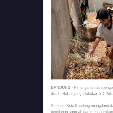
BANDUNG -
Penanganan dan pengo
dilatih. Hal ini yang dilakukan SD Pe
Sebelum Kota Bandung mengalami da
pemilahan sampah dan menanamkan k