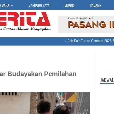
A BARAT
BANDUNG RAYA
EKOBIS
RAGAM
▼
▼
»
Job Fair Future Connect 2026 Band
ajar Budayakan Pemilahan
JADWAL