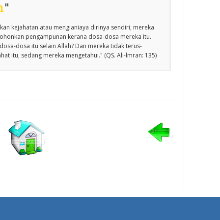
n
"
an kejahatan atau mengianiaya dirinya sendiri, mereka
emohonkan pengampunan kerana dosa-dosa mereka itu.
osa-dosa itu selain Allah? Dan mereka tidak terus-
at itu, sedang mereka mengetahui." (QS. Ali-lmran: 135)