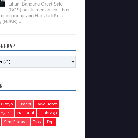
tahun, Bandung Great Sale
(BGS) selalu menjadi ciri khas
ndung menjelang Hari Jadi Kota
 (HJKB)....
LENGKAP
RI
g Raya
Cimahi
Jawa Barat
egara
Nasional
Olahraga
Seni Budaya
Tips
Top