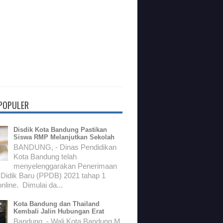
 POPULER
Disdik Kota Bandung Pastikan
Siswa RMP Melanjutkan Sekolah
BANDUNG, - Dinas Pendidikan
Kota Bandung telah
menyelenggarakan Penerimaan
 Didik Baru (PPDB) 2021 tahap 1
nline. Dimulai da...
Kota Bandung dan Thailand
Kembali Jalin Hubungan Erat
Bandung, - Wali Kota Bandung M.