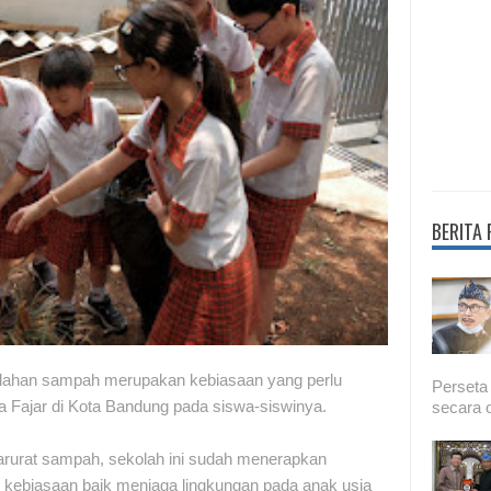
BERITA
lahan sampah merupakan kebiasaan yang perlu
Perseta
lita Fajar di Kota Bandung pada siswa-siswinya.
secara o
rurat sampah, sekolah ini sudah menerapkan
ebiasaan baik menjaga lingkungan pada anak usia