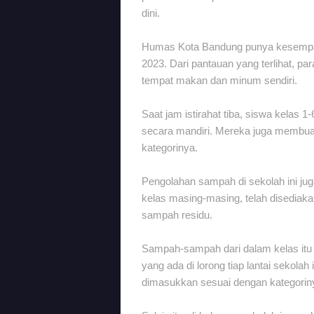
dini.
Humas Kota Bandung punya kesempata
2023. Dari pantauan yang terlihat, p
tempat makan dan minum sendiri.
Saat jam istirahat tiba, siswa kela
secara mandiri. Mereka juga membua
kategorinya.
Pengolahan sampah di sekolah ini juga
kelas masing-masing, telah disediaka
sampah residu.
Sampah-sampah dari dalam kelas itu 
yang ada di lorong tiap lantai sekola
dimasukkan sesuai dengan kategoriny