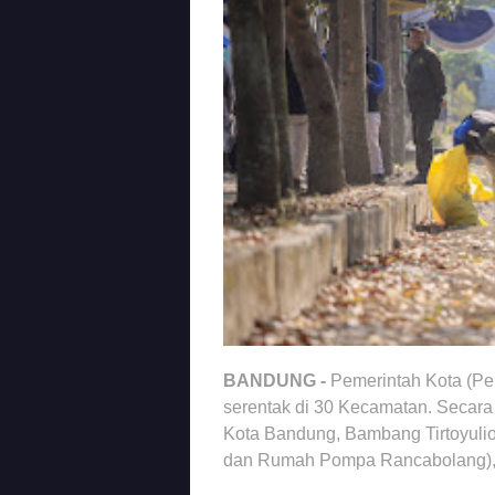
BANDUNG -
Pemerintah Kota (P
serentak di 30 Kecamatan. Secara 
Kota Bandung, Bambang Tirtoyuli
dan Rumah Pompa Rancabolang), 