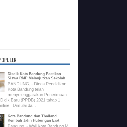
 POPULER
Disdik Kota Bandung Pastikan
Siswa RMP Melanjutkan Sekolah
BANDUNG, - Dinas Pendidikan
Kota Bandung telah
menyelenggarakan Penerimaan
 Didik Baru (PPDB) 2021 tahap 1
nline. Dimulai da...
Kota Bandung dan Thailand
Kembali Jalin Hubungan Erat
Bandung, - Wali Kota Bandung M.