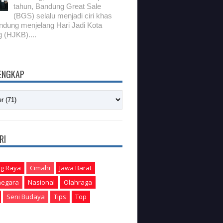
tahun, Bandung Great Sale
(BGS) selalu menjadi ciri khas
ndung menjelang Hari Jadi Kota
 (HJKB)....
LENGKAP
RI
g Raya
Cimahi
Jawa Barat
egara
Nasional
Olahraga
Seni Budaya
Tips
Top