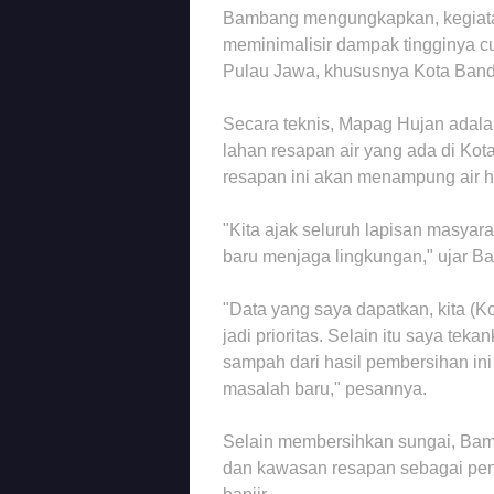
Bambang mengungkapkan, kegiata
meminimalisir dampak tingginya c
Pulau Jawa, khususnya Kota Ban
Secara teknis, Mapag Hujan adala
lahan resapan air yang ada di Ko
resapan ini akan menampung air h
"Kita ajak seluruh lapisan masyara
baru menjaga lingkungan," ujar B
"Data yang saya dapatkan, kita (Kot
jadi prioritas. Selain itu saya te
sampah dari hasil pembersihan ini
masalah baru," pesannya.
Selain membersihkan sungai, Bam
dan kawasan resapan sebagai pen