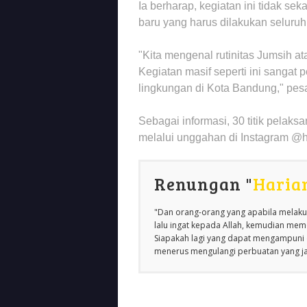
Ia berharap, kegiatan ini tidak sek
baru yang harus dilakukan seluru
"Kita mengenal rutinitas Jumsih at
Kegiatan masif seperti ini sangat
lingkungan di Kota Bandung," pes
Sebagai informasi, 30 titik pelak
melalui unggahan di Instagram 
Renungan "
Haria
"Dan orang-orang yang apabila melakuk
lalu ingat kepada Allah, kemudian m
Siapakah lagi yang dapat mengampuni d
menerus mengulangi perbuatan yang jah