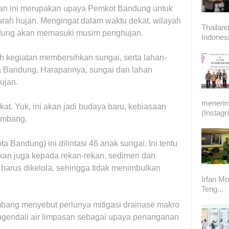
n ini merupakan upaya Pemkot Bandung untuk
urah hujan. Mengingat dalam waktu dekat, wilayah
Thailand
dung akan memasuki musim penghujan.
Indonesi
h kegiatan membersihkan sungai, serta lahan-
ta Bandung. Harapannya, sungai dan lahan
ujan.
meneri
kat. Yuk, ini akan jadi budaya baru, kebiasaan
(Instag
ambang.
a Bandung) ini dilintasi 46 anak sungai. Ini tentu
kankan juga kepada rekan-rekan, sedimen dan
 harus dikelola, sehingga tidak menimbulkan
Irfan Mo
Teng...
bang menyebut perlunya mitigasi drainase makro
gendali air limpasan sebagai upaya penanganan