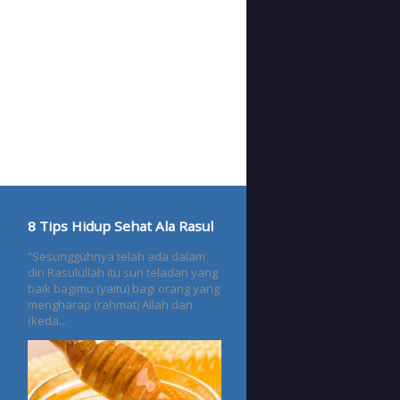
8 Tips Hidup Sehat Ala Rasul
“Sesungguhnya telah ada dalam
diri Rasulullah itu suri teladan yang
baik bagimu (yaitu) bagi orang yang
mengharap (rahmat) Allah dan
(keda...