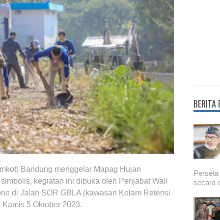
BERITA
emkot) Bandung menggelar Mapag Hujan
Perseta
simbolis, kegiatan ini dibuka oleh Penjabat Wali
secara o
ono di Jalan SOR GBLA (kawasan Kolam Retensi
Kamis 5 Oktober 2023.