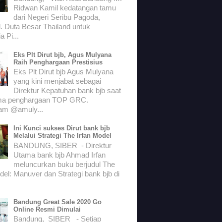
Ridwan Kamil kedatangan tamu
dari Negeri Seribu Pagoda,
. Duta Besar Thailand untuk
a Pi...
Eks Plt Dirut bjb, Agus Mulyana
Raih Penghargaan Prestisius
Eks Plt Dirut bjb Agus Mulyana
yang kini menjabat sebagai
Direktur Kepatuhan bank bjb saat
ma penghargaan TOP GRC.
ram @amuly...
Ini Kunci sukses Dirut bank bjb
Melalui Strategi The Irfan Model
BANDUNG, SIBER - Direktur
Utama bank bjb Ahmad Irfan
meluncurkan buku berjudul The
del: Manuver dan Strategi bank bjb di
Bandung Great Sale 2020 Go
Online Resmi Dimulai
Bandung, SIBER - Setiap