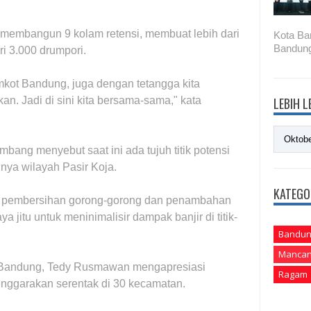
 membangun 9 kolam retensi, membuat lebih dari
Kota Ba
Bandung
ri 3.000 drumpori.
mkot Bandung, juga dengan tetangga kita
an. Jadi di sini kita bersama-sama," kata
LEBIH 
ambang menyebut saat ini ada tujuh titik potensi
unya wilayah Pasir Koja.
KATEGO
t pembersihan gorong-gorong dan penambahan
a jitu untuk meninimalisir dampak banjir di titik-
Bandun
Mancan
 Bandung, Tedy Rusmawan mengapresiasi
Ragam
nggarakan serentak di 30 kecamatan.