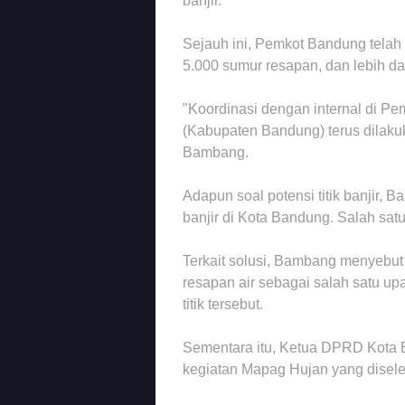
banjir.
Sejauh ini, Pemkot Bandung telah
5.000 sumur resapan, dan lebih da
"Koordinasi dengan internal di Pe
(Kabupaten Bandung) terus dilakuk
Bambang.
Adapun soal potensi titik banjir, B
banjir di Kota Bandung. Salah sat
Terkait solusi, Bambang menyebu
resapan air sebagai salah satu upay
titik tersebut.
Sementara itu, Ketua DPRD Kota
kegiatan Mapag Hujan yang disele