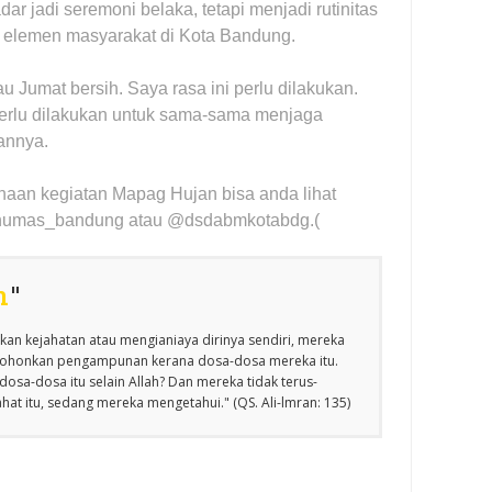
adar jadi seremoni belaka, tetapi menjadi rutinitas
h elemen masyarakat di Kota Bandung.
au Jumat bersih. Saya rasa ini perlu dilakukan.
 perlu dilakukan untuk sama-sama menjaga
annya.
sanaan kegiatan Mapag Hujan bisa anda lihat
@humas_bandung atau @dsdabmkotabdg.(
n
"
an kejahatan atau mengianiaya dirinya sendiri, mereka
emohonkan pengampunan kerana dosa-dosa mereka itu.
osa-dosa itu selain Allah? Dan mereka tidak terus-
at itu, sedang mereka mengetahui." (QS. Ali-lmran: 135)