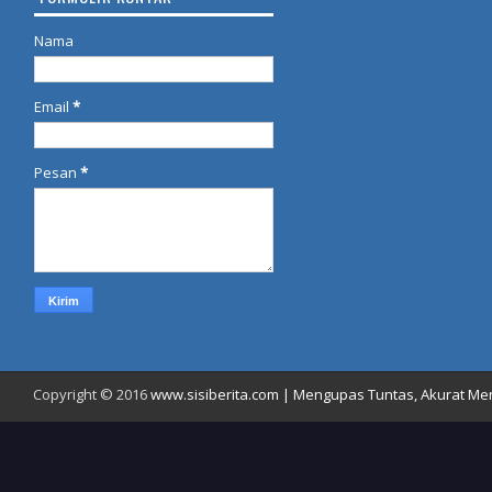
Nama
Email
*
Pesan
*
Copyright © 2016
www.sisiberita.com | Mengupas Tuntas, Akurat Meny