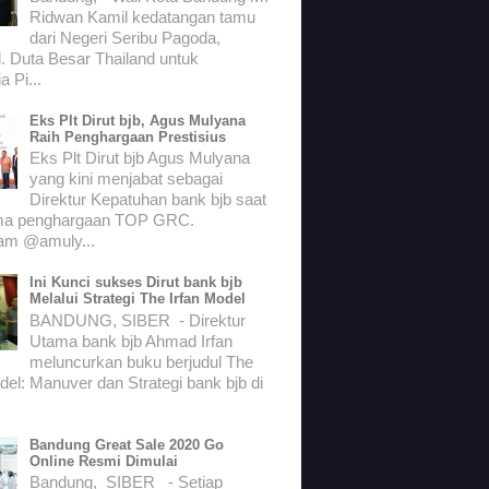
Ridwan Kamil kedatangan tamu
dari Negeri Seribu Pagoda,
. Duta Besar Thailand untuk
a Pi...
Eks Plt Dirut bjb, Agus Mulyana
Raih Penghargaan Prestisius
Eks Plt Dirut bjb Agus Mulyana
yang kini menjabat sebagai
Direktur Kepatuhan bank bjb saat
ma penghargaan TOP GRC.
ram @amuly...
Ini Kunci sukses Dirut bank bjb
Melalui Strategi The Irfan Model
BANDUNG, SIBER - Direktur
Utama bank bjb Ahmad Irfan
meluncurkan buku berjudul The
del: Manuver dan Strategi bank bjb di
Bandung Great Sale 2020 Go
Online Resmi Dimulai
Bandung, SIBER - Setiap