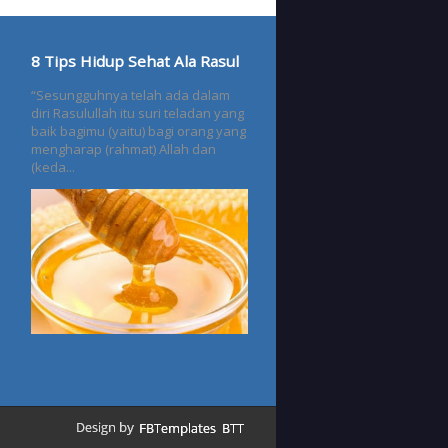
8 Tips Hidup Sehat Ala Rasul
“Sesungguhnya telah ada dalam
diri Rasulullah itu suri teladan yang
baik bagimu (yaitu) bagi orang yang
mengharap (rahmat) Allah dan
(keda...