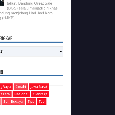
tahun, Bandung Great Sale
(BGS) selalu menjadi ciri khas
ndung menjelang Hari Jadi Kota
 (HJKB)....
LENGKAP
RI
g Raya
Cimahi
Jawa Barat
egara
Nasional
Olahraga
Seni Budaya
Tips
Top