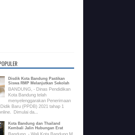
 POPULER
Disdik Kota Bandung Pastikan
Siswa RMP Melanjutkan Sekolah
BANDUNG, - Dinas Pendidikan
Kota Bandung telah
menyelenggarakan Penerimaan
 Didik Baru (PPDB) 2021 tahap 1
nline. Dimulai da...
Kota Bandung dan Thailand
Kembali Jalin Hubungan Erat
Bandung, - Wali Kota Bandung M.