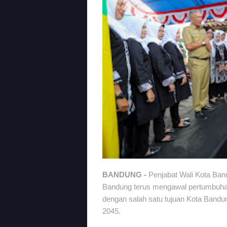
BANDUNG -
Penjabat Wali Kota Ban
Bandung terus mengawal pertumbuhan ba
dengan salah satu tujuan Kota Band
2045.