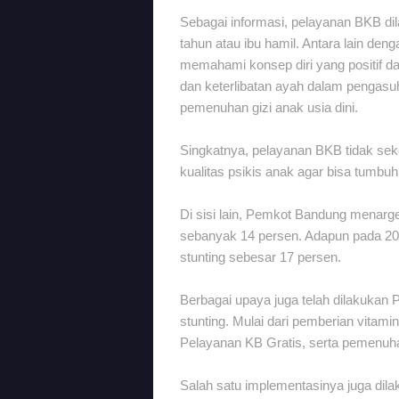
Sebagai informasi, pelayanan BKB dil
tahun atau ibu hamil. Antara lain de
memahami konsep diri yang positif 
dan keterlibatan ayah dalam pengasuh
pemenuhan gizi anak usia dini.
Singkatnya, pelayanan BKB tidak seked
kualitas psikis anak agar bisa tumb
Di sisi lain, Pemkot Bandung menarge
sebanyak 14 persen. Adapun pada 20
stunting sebesar 17 persen.
Berbagai upaya juga telah dilakuka
stunting. Mulai dari pemberian vitam
Pelayanan KB Gratis, serta pemenuhan
Salah satu implementasinya juga di