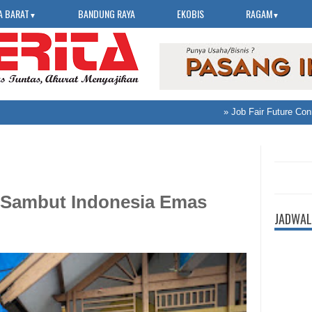
A BARAT
BANDUNG RAYA
EKOBIS
RAGAM
▼
▼
»
Job Fair Future Connec
 Sambut Indonesia Emas
JADWAL