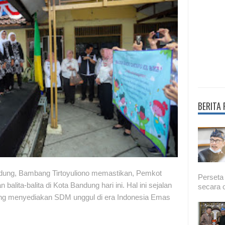
BERITA
dung, Bambang Tirtoyuliono memastikan, Pemkot
Perseta
lita-balita di Kota Bandung hari ini. Hal ini sejalan
secara o
ung menyediakan SDM unggul di era Indonesia Emas