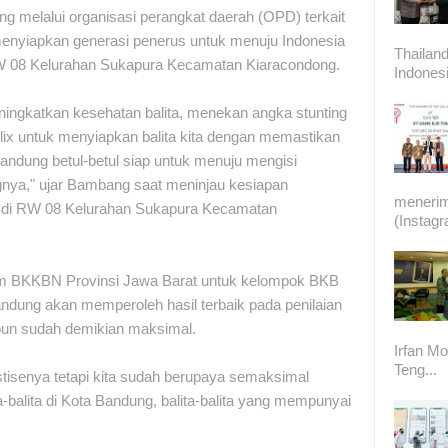
ng melalui organisasi perangkat daerah (OPD) terkait
enyiapkan generasi penerus untuk menuju Indonesia
Thailand
RW 08 Kelurahan Sukapura Kecamatan Kiaracondong.
Indonesi
ingkatkan kesehatan balita, menekan angka stunting
ix untuk menyiapkan balita kita dengan memastikan
Bandung betul-betul siap untuk menuju mengisi
ngnya," ujar Bambang saat meninjau kesiapan
meneri
) di RW 08 Kelurahan Sukapura Kecamatan
(Instag
 Tim BKKBN Provinsi Jawa Barat untuk kelompok BKB
ndung akan memperoleh hasil terbaik pada penilaian
i pun sudah demikian maksimal.
Irfan Mo
Teng...
stisenya tetapi kita sudah berupaya semaksimal
-balita di Kota Bandung, balita-balita yang mempunyai