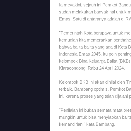
Ia meyakini, sejauh ini Pemkot Bandu
sudah melakukan banyak hal untuk m
Emas. Satu di antaranya adalah di 
"Pemerintah Kota berupaya untuk men
kemudian kita memerankan penthahel
bahwa balita balita yang ada di Kota 
Indonesia Emas 2045. Itu poin penti
kelompok Bina Keluarga Balita (BKB
Kiaracondong, Rabu 24 April 2024.
Kelompok BKB ini akan dinilai oleh
terbaik. Bambang optimis, Pemkot Ba
ini, karena proses yang telah dijalan
"Penilaian ini bukan semata mata pre
mungkin untuk bisa menyiapkan balita
kemandirian," kata Bambang.