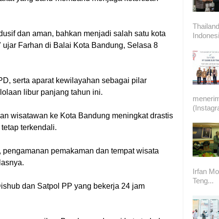
Thailand
usif dan aman, bahkan menjadi salah satu kota
Indonesi
," ujar Farhan di Balai Kota Bandung, Selasa 8
D, serta aparat kewilayahan sebagai pilar
olaan libur panjang tahun ini.
meneri
(Instag
an wisatawan ke Kota Bandung meningkat drastis
 tetap terkendali.
as, pengamanan pemakaman dan tempat wisata
lasnya.
Irfan Mo
Teng...
Dishub dan Satpol PP yang bekerja 24 jam