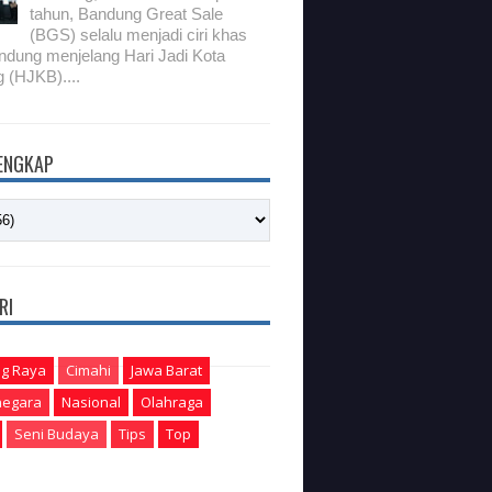
tahun, Bandung Great Sale
(BGS) selalu menjadi ciri khas
ndung menjelang Hari Jadi Kota
 (HJKB)....
LENGKAP
RI
g Raya
Cimahi
Jawa Barat
egara
Nasional
Olahraga
Seni Budaya
Tips
Top