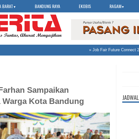
A BARAT
BANDUNG RAYA
EKOBIS
RAGAM
▼
▼
»
Job Fair Future Connect 2026 
i, Farhan Sampaikan
JADWAL
a Warga Kota Bandung