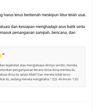
harus terus berbenah meskipun libur telah usai.
aluasi dan kesiapan menghadapi arus balik serta
ermasuk penanganan sampah, bencana, dan
n
"
an kejahatan atau mengianiaya dirinya sendiri, mereka
emohonkan pengampunan kerana dosa-dosa mereka itu.
osa-dosa itu selain Allah? Dan mereka tidak terus-
at itu, sedang mereka mengetahui." (QS. Ali-lmran: 135)