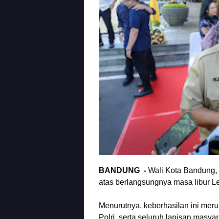
BANDUNG -
Wali Kota Bandung
atas berlangsungnya masa libur L
Menurutnya, keberhasilan ini meru
Polri, serta seluruh lapisan mas