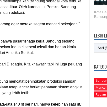
an menyampaikan Bandung sebagai kota terbuka
asca-libur. Oleh karena itu, Pemkot Bandung
Kota Ba
n dan edukasi.
Bandung
dorong agar mereka segera mencari pekerjaan,"
LEBIH 
 bahwa pasar tenaga kerja Bandung sedang
tor industri seperti tekstil dan bahan kimia
ari Amerika Serikat.
ri Disdagin. Kita khawatir, tapi ini juga peluang
KATEGO
Bandun
ndung mencatat peningkatan produksi sampah
aan tetap lancar berkat penataan sistem angkut
Mancan
yang lebih tertib.
Ragam
a-rata 140 rit per hari, hanya kelebihan satu rit,"