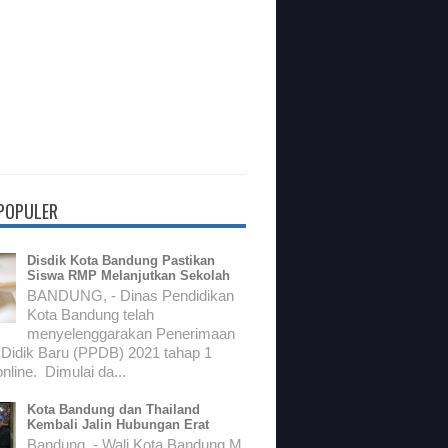
 POPULER
Disdik Kota Bandung Pastikan
Siswa RMP Melanjutkan Sekolah
BANDUNG, - Dinas Pendidikan
Kota Bandung telah
menyelenggarakan Penerimaan
 Didik Baru (PPDB) 2021 tahap 1
nline. Dimulai da...
Kota Bandung dan Thailand
Kembali Jalin Hubungan Erat
Bandung, - Wali Kota Bandung M.