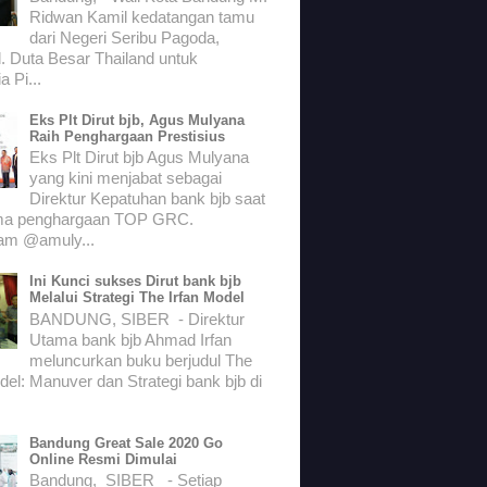
Ridwan Kamil kedatangan tamu
dari Negeri Seribu Pagoda,
. Duta Besar Thailand untuk
a Pi...
Eks Plt Dirut bjb, Agus Mulyana
Raih Penghargaan Prestisius
Eks Plt Dirut bjb Agus Mulyana
yang kini menjabat sebagai
Direktur Kepatuhan bank bjb saat
ma penghargaan TOP GRC.
ram @amuly...
Ini Kunci sukses Dirut bank bjb
Melalui Strategi The Irfan Model
BANDUNG, SIBER - Direktur
Utama bank bjb Ahmad Irfan
meluncurkan buku berjudul The
del: Manuver dan Strategi bank bjb di
Bandung Great Sale 2020 Go
Online Resmi Dimulai
Bandung, SIBER - Setiap