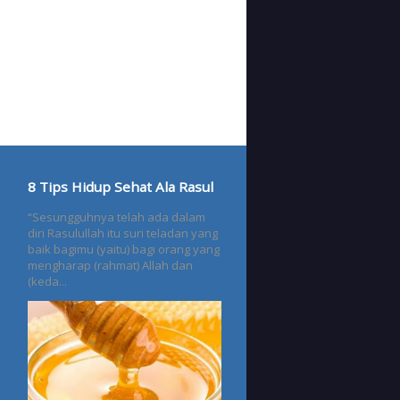
8 Tips Hidup Sehat Ala Rasul
“Sesungguhnya telah ada dalam
diri Rasulullah itu suri teladan yang
baik bagimu (yaitu) bagi orang yang
mengharap (rahmat) Allah dan
(keda...