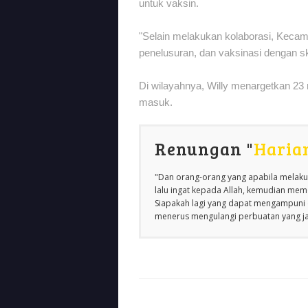
untuk vaksin.
"Selain melakukan kolaborasi, Keca
penelusuran, dan vaksinasi dengan ska
Di wilayahnya, Willy menargetkan 23 r
masuk.
Renungan "
Haria
"Dan orang-orang yang apabila melakuk
lalu ingat kepada Allah, kemudian m
Siapakah lagi yang dapat mengampuni d
menerus mengulangi perbuatan yang jah