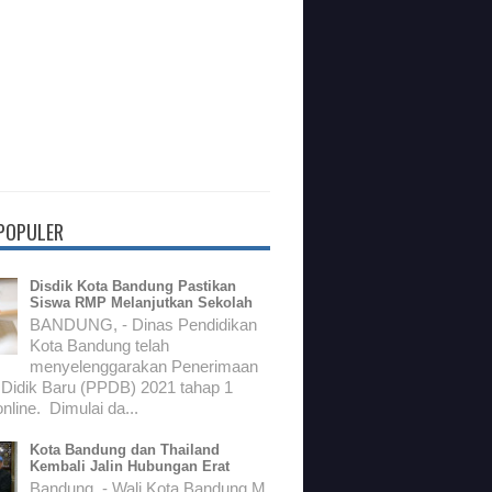
 POPULER
Disdik Kota Bandung Pastikan
Siswa RMP Melanjutkan Sekolah
BANDUNG, - Dinas Pendidikan
Kota Bandung telah
menyelenggarakan Penerimaan
 Didik Baru (PPDB) 2021 tahap 1
nline. Dimulai da...
Kota Bandung dan Thailand
Kembali Jalin Hubungan Erat
Bandung, - Wali Kota Bandung M.