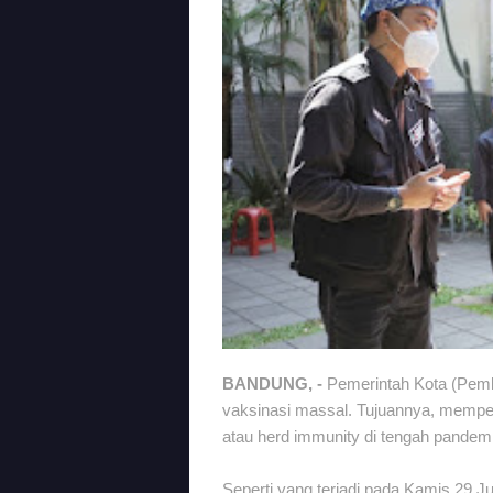
BANDUNG, -
Pemerintah Kota (Pemk
vaksinasi massal. Tujuannya, memp
atau herd immunity di tengah pandem
Seperti yang terjadi pada Kamis 29