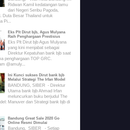
Ridwan Kamil kedatangan tamu
dari Negeri Seribu Pagoda,
. Duta Besar Thailand untuk
a Pi...
Eks Plt Dirut bjb, Agus Mulyana
Raih Penghargaan Prestisius
Eks Plt Dirut bjb Agus Mulyana
yang kini menjabat sebagai
Direktur Kepatuhan bank bjb saat
ma penghargaan TOP GRC.
ram @amuly...
Ini Kunci sukses Dirut bank bjb
Melalui Strategi The Irfan Model
BANDUNG, SIBER - Direktur
Utama bank bjb Ahmad Irfan
meluncurkan buku berjudul The
del: Manuver dan Strategi bank bjb di
Bandung Great Sale 2020 Go
Online Resmi Dimulai
Bandung, SIBER - Setiap