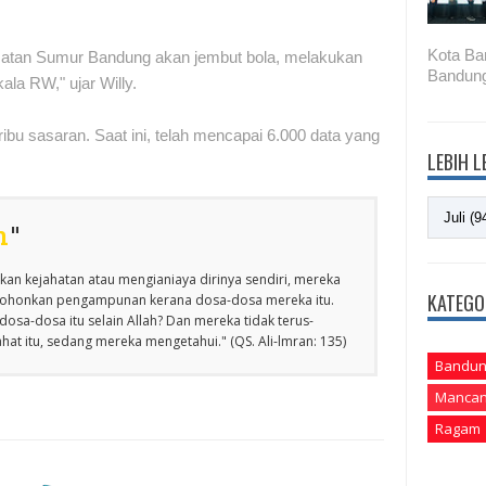
Kota Ba
matan Sumur Bandung akan jembut bola, melakukan
Bandung
la RW," ujar Willy.
ibu sasaran. Saat ini, telah mencapai 6.000 data yang
LEBIH 
n
"
an kejahatan atau mengianiaya dirinya sendiri, mereka
KATEGO
emohonkan pengampunan kerana dosa-dosa mereka itu.
osa-dosa itu selain Allah? Dan mereka tidak terus-
at itu, sedang mereka mengetahui." (QS. Ali-lmran: 135)
Bandun
Mancan
Ragam