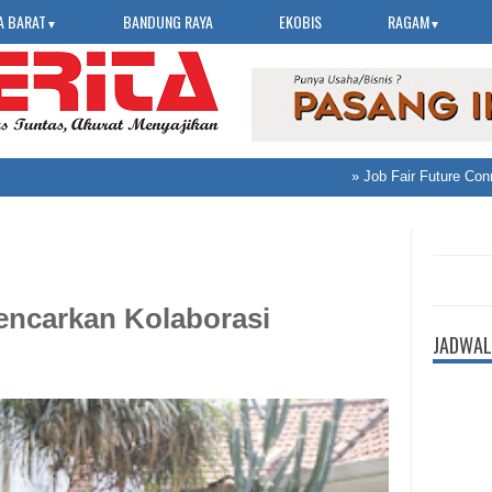
A BARAT
BANDUNG RAYA
EKOBIS
RAGAM
▼
▼
»
Job Fair Future Connect
ncarkan Kolaborasi
JADWAL