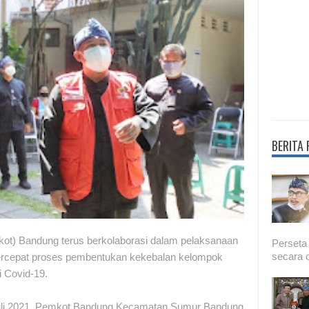
BERITA
ot) Bandung terus berkolaborasi dalam pelaksanaan
Perseta
secara o
ercepat proses pembentukan kekebalan kelompok
i Covid-19.
 Juli 2021. Pemkot Bandung Kecamatan Sumur Bandung