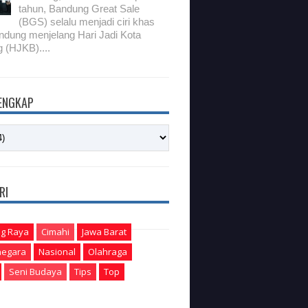
tahun, Bandung Great Sale
(BGS) selalu menjadi ciri khas
ndung menjelang Hari Jadi Kota
 (HJKB)....
LENGKAP
RI
g Raya
Cimahi
Jawa Barat
egara
Nasional
Olahraga
Seni Budaya
Tips
Top