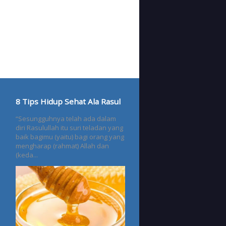
8 Tips Hidup Sehat Ala Rasul
“Sesungguhnya telah ada dalam
diri Rasulullah itu suri teladan yang
baik bagimu (yaitu) bagi orang yang
mengharap (rahmat) Allah dan
(keda...