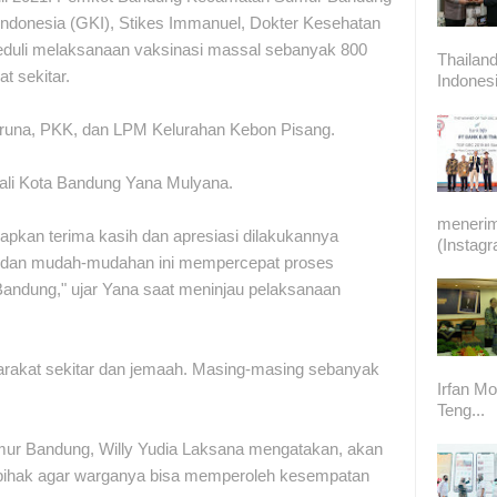
 Indonesia (GKI), Stikes Immanuel, Dokter Kesehatan
eduli melaksanaan vaksinasi massal sebanyak 800
Thailand
t sekitar.
Indonesi
Taruna, PKK, dan LPM Kelurahan Kebon Pisang.
 Wali Kota Bandung Yana Mulyana.
meneri
pkan terima kasih dan apresiasi dilakukannya
(Instag
ia dan mudah-mudahan ini mempercepat proses
andung," ujar Yana saat meninjau pelaksanaan
arakat sekitar dan jemaah. Masing-masing sebanyak
Irfan Mo
Teng...
mur Bandung, Willy Yudia Laksana mengatakan, akan
i pihak agar warganya bisa memperoleh kesempatan