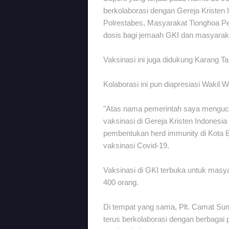
berkolaborasi dengan Gereja Kristen
Polrestabes, Masyarakat Tionghoa P
dosis bagi jemaah GKI dan masyaraka
Vaksinasi ini juga didukung Karang 
Kolaborasi ini pun diapresiasi Wakil
"Atas nama pemerintah saya menguca
vaksinasi di Gereja Kristen Indones
pembentukan herd immunity di Kota B
vaksinasi Covid-19.
Vaksinasi di GKI terbuka untuk masy
400 orang.
Di tempat yang sama, Plt. Camat Su
terus berkolaborasi dengan berbaga