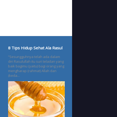
8 Tips Hidup Sehat Ala Rasul
“Sesungguhnya telah ada dalam
diri Rasulullah itu suri teladan yang
baik bagimu (yaitu) bagi orang yang
mengharap (rahmat) Allah dan
(keda...