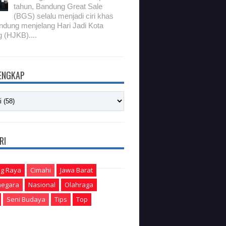
tahun, Bandung Great Sale
(BGS) selalu menjadi ciri khas
ndung menjelang Hari Jadi Kota
 (HJKB)....
LENGKAP
RI
g Raya
Cimahi
Jawa Barat
egara
Nasional
Olahraga
Seni Budaya
Tips
Top