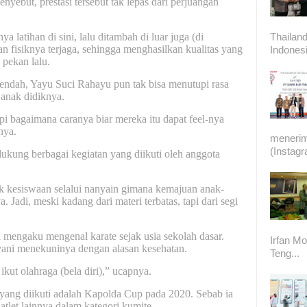
but, prestasi tersebut tak lepas dari perjuangan
Thailand
 latihan di sini, lalu ditambah di luar juga (di
an fisiknya terjaga, sehingga menghasilkan kualitas yang
Indonesi
 pekan lalu.
dah, Yayu Suci Rahayu pun tak bisa menutupi rasa
 anak didiknya.
pi bagaimana caranya biar mereka itu dapat feel-nya
nya.
meneri
(Instag
ukung berbagai kegiatan yang diikuti oleh anggota
k kesiswaan selalui nanyain gimana kemajuan anak-
 Jadi, meski kadang dari materi terbatas, tapi dari segi
mengaku mengenal karate sejak usia sekolah dasar.
Irfan Mo
rvani menekuninya dengan alasan kesehatan.
Teng...
 ikut olahraga (bela diri),” ucapnya.
 yang diikuti adalah Kapolda Cup pada 2020. Sebab ia
tlet lainnya dalam kategori kumite.