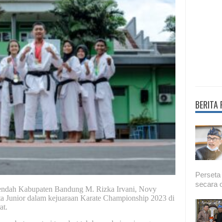
BERITA
Perseta
secara o
dah Kabupaten Bandung M. Rizka Irvani, Novy
ta Junior dalam kejuaraan Karate Championship 2023 di
at.