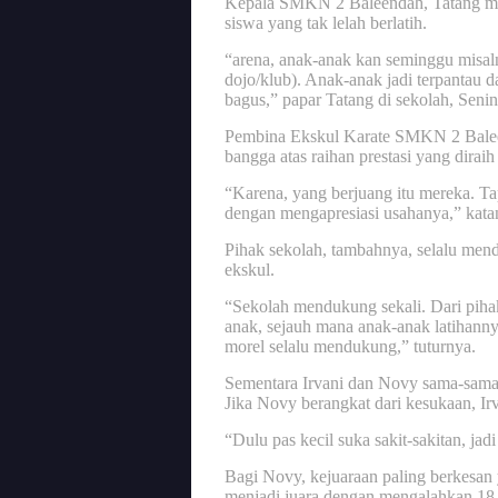
Kepala SMKN 2 Baleendah, Tatang menye
siswa yang tak lelah berlatih.
“arena, anak-anak kan seminggu misalnya
dojo/klub). Anak-anak jadi terpantau d
bagus,” papar Tatang di sekolah, Senin
Pembina Ekskul Karate SMKN 2 Baleen
bangga atas raihan prestasi yang diraih
“Karena, yang berjuang itu mereka. Ta
dengan mengapresiasi usahanya,” kata
Pihak sekolah, tambahnya, selalu mend
ekskul.
“Sekolah mendukung sekali. Dari piha
anak, sejauh mana anak-anak latihannya.
morel selalu mendukung,” tuturnya.
Sementara Irvani dan Novy sama-sama 
Jika Novy berangkat dari kesukaan, I
“Dulu pas kecil suka sakit-sakitan, jadi
Bagi Novy, kejuaraan paling berkesan
menjadi juara dengan mengalahkan 18 a