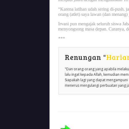
“Karena latihan udah sering di-push, ja
orang (atlet) saya lawan (dan menang) 
Irvani pun mengajak seluruh siswa Ja
menyongsong masa depan. Caranya, de
***
Renungan "
Haria
"Dan orang-orang yang apabila melakuk
lalu ingat kepada Allah, kemudian m
Siapakah lagi yang dapat mengampuni d
menerus mengulangi perbuatan yang jah