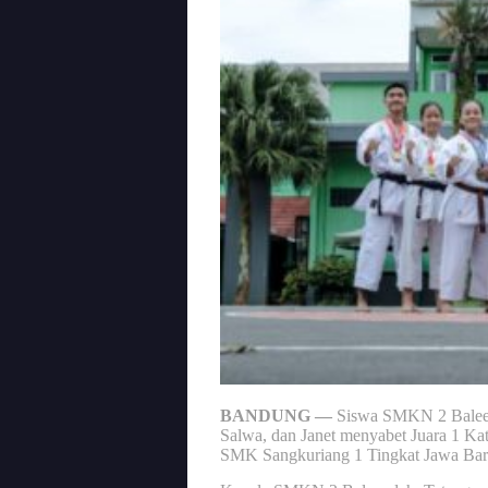
BANDUNG —
Siswa SMKN 2 Baleen
Salwa, dan Janet menyabet Juara 1 Ka
SMK Sangkuriang 1 Tingkat Jawa Bar