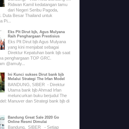
Ridwan Kamil kedatangan tamu
dari Negeri Seribu Pagoda,
. Duta Besar Thailand untuk
a Pi...
Eks Plt Dirut bjb, Agus Mulyana
Raih Penghargaan Prestisius
Eks Plt Dirut bjb Agus Mulyana
yang kini menjabat sebagai
Direktur Kepatuhan bank bjb saat
ma penghargaan TOP GRC.
ram @amuly...
Ini Kunci sukses Dirut bank bjb
Melalui Strategi The Irfan Model
BANDUNG, SIBER - Direktur
Utama bank bjb Ahmad Irfan
meluncurkan buku berjudul The
del: Manuver dan Strategi bank bjb di
Bandung Great Sale 2020 Go
Online Resmi Dimulai
Bandung, SIBER - Setiap