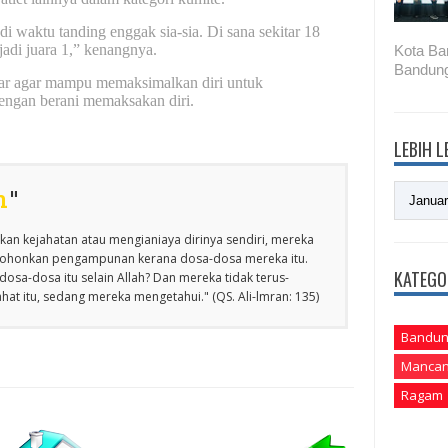
di waktu tanding enggak sia-sia. Di sana sekitar 18
jadi juara 1,” kenangnya.
Kota Ba
Bandung
bar agar mampu memaksimalkan diri untuk
ngan berani memaksakan diri.
LEBIH 
n
"
an kejahatan atau mengianiaya dirinya sendiri, mereka
emohonkan pengampunan kerana dosa-dosa mereka itu.
KATEGO
osa-dosa itu selain Allah? Dan mereka tidak terus-
at itu, sedang mereka mengetahui." (QS. Ali-lmran: 135)
Bandun
Mancan
Ragam