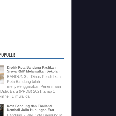
 POPULER
Disdik Kota Bandung Pastikan
Siswa RMP Melanjutkan Sekolah
BANDUNG, - Dinas Pendidikan
Kota Bandung telah
menyelenggarakan Penerimaan
 Didik Baru (PPDB) 2021 tahap 1
nline. Dimulai da...
Kota Bandung dan Thailand
Kembali Jalin Hubungan Erat
Bandung, - Wali Kota Bandung M.