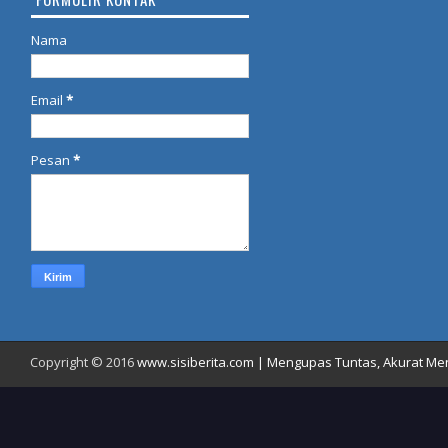
Nama
Email
*
Pesan
*
Copyright © 2016
www.sisiberita.com | Mengupas Tuntas, Akurat Meny