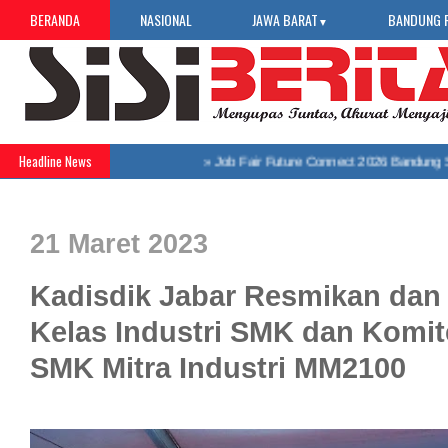
BERANDA
NASIONAL
JAWA BARAT
BANDUNG 
▼
Headline News
»
Job Fair Future Connect 2026 Bandung Sela
21 Maret 2023
Kadisdik Jabar Resmikan da
Kelas Industri SMK dan Komit
SMK Mitra Industri MM2100